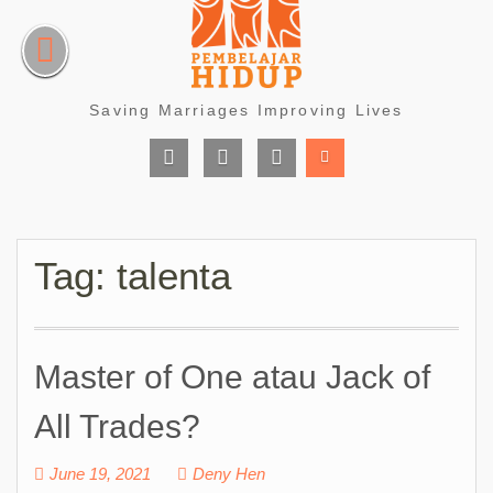
Skip
to
content
Saving Marriages Improving Lives
Facebook
Instagram
Youtube
Page
Tag:
talenta
Master of One atau Jack of
All Trades?
June 19, 2021
Deny Hen