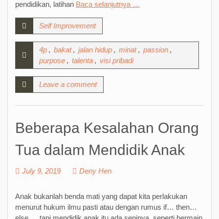
pendidikan, latihan
Baca selanjutnya …
Self Improvement
4p
,
bakat
,
jalan hidup
,
minat
,
passion
,
purpose
,
talenta
,
visi pribadi
Leave a comment
Beberapa Kesalahan Orang
Tua dalam Mendidik Anak
July 9, 2019
Deny Hen
Anak bukanlah benda mati yang dapat kita perlakukan
menurut hukum ilmu pasti atau dengan rumus if… then…
else…, tapi mendidik anak itu ada seninya, seperti bermain