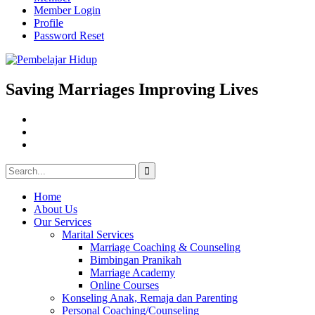
Member Login
Profile
Password Reset
Skip
to
content
Saving Marriages Improving Lives
Facebook
Page
Instagram
Youtube
Search
for:
Home
About Us
Our Services
Marital Services
Marriage Coaching & Counseling
Bimbingan Pranikah
Marriage Academy
Online Courses
Konseling Anak, Remaja dan Parenting
Personal Coaching/Counseling