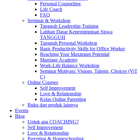
Personal Counseling
Life Coach
FAQ
Seminar & Workshop
Tangguh Leadership Training
Latihan Dasar Kepemimpinan Siswa
TANGGUH
Tangguh Personal Workshop
Basic Productivity Skills for Office Worker
Reaching Your Maximum Potential
Marriage Academy
Work-Life Balance Workshop
Seminar Motivasi: Visions, Talents, Choices (ViT
C)
Online Courses
Self Improvement
Love & Relationship
Kelas Online Parenting
Buku dan produk lainnya
Events
Blog
Untuk apa COACHING?
Self Improvement
Love & Relationship
Parenting & Homeschooling