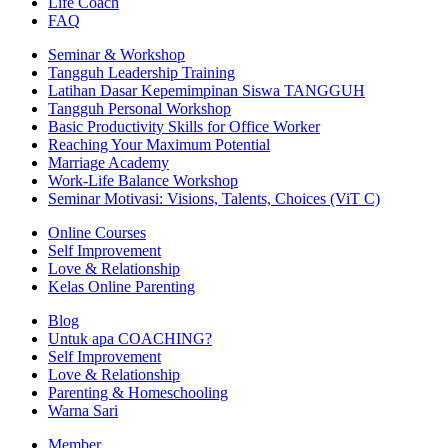
Life Coach
FAQ
Seminar & Workshop
Tangguh Leadership Training
Latihan Dasar Kepemimpinan Siswa TANGGUH
Tangguh Personal Workshop
Basic Productivity Skills for Office Worker
Reaching Your Maximum Potential
Marriage Academy
Work-Life Balance Workshop
Seminar Motivasi: Visions, Talents, Choices (ViT C)
Online Courses
Self Improvement
Love & Relationship
Kelas Online Parenting
Blog
Untuk apa COACHING?
Self Improvement
Love & Relationship
Parenting & Homeschooling
Warna Sari
Member