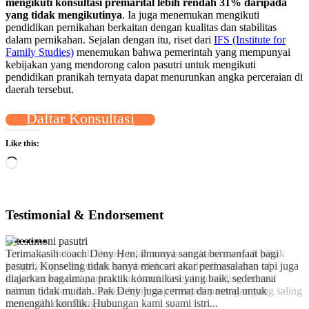
mengikuti konsultasi premarital lebih rendah 31% daripada
yang tidak mengikutinya
. Ia juga menemukan mengikuti
pendidikan pernikahan berkaitan dengan kualitas dan stabilitas
dalam pernikahan. Sejalan dengan itu, riset dari
IFS (Institute for
Family Studies)
menemukan bahwa pemerintah yang mempunyai
kebijakan yang mendorong calon pasutri untuk mengikuti
pendidikan pranikah ternyata dapat menurunkan angka perceraian di
daerah tersebut.
Daftar Konsultasi
Like this:
Loading…
Testimonial & Endorsement
•
•
•
•
•
•
•
•
•
•
Terimakasih coach Deny Hen, ilmunya sangat bermanfaat bagi
pasutri. Konseling tidak hanya mencari akar permasalahan tapi juga
diajarkan bagaimana praktik komunikasi yang baik, sederhana
namun tidak mudah. Pak Deny juga cermat dan netral untuk
menengahi konflik. Hubungan kami suami istri...