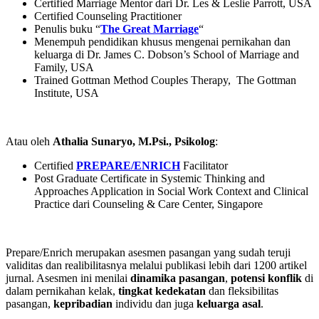
Certified Marriage Mentor dari Dr. Les & Leslie Parrott, USA
Certified Counseling Practitioner
Penulis buku “
The Great Marriage
“
Menempuh pendidikan khusus mengenai pernikahan dan
keluarga di Dr. James C. Dobson’s School of Marriage and
Family, USA
Trained Gottman Method Couples Therapy, The Gottman
Institute, USA
Atau oleh
Athalia Sunaryo, M.Psi., Psikolog
:
Certified
PREPARE/ENRICH
Facilitator
Post Graduate Certificate in Systemic Thinking and
Approaches Application in Social Work Context and Clinical
Practice dari Counseling & Care Center, Singapore
Prepare/Enrich merupakan asesmen pasangan yang sudah teruji
validitas dan realibilitasnya melalui publikasi lebih dari 1200 artikel
jurnal. Asesmen ini menilai
dinamika pasangan
,
potensi konflik
di
dalam pernikahan kelak,
tingkat kedekatan
dan fleksibilitas
pasangan,
kepribadian
individu dan juga
keluarga asal
.