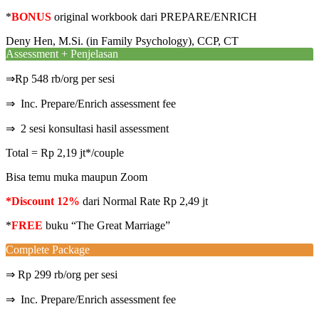
*
BONUS
original workbook dari PREPARE/ENRICH
Deny Hen, M.Si. (in Family Psychology), CCP, CT
Assessment + Penjelasan
⇒Rp 548 rb/org per sesi
⇒ Inc. Prepare/Enrich assessment fee
⇒ 2 sesi konsultasi hasil assessment
Total = Rp 2,19 jt*/couple
Bisa temu muka maupun Zoom
*Discount 12%
dari Normal Rate Rp 2,49 jt
*
FREE
buku “The Great Marriage”
Complete Package
⇒ Rp 299 rb/org per sesi
⇒ Inc. Prepare/Enrich assessment fee