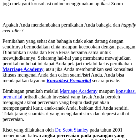
juga melayani konsultasi online menggunakan aplikasi Zoom.
Apakah Anda mendambakan pernikahan Anda bahagia dan
happily
ever after
?
Pernikahan yang sehat dan bahagia tidak akan datang dengan
sendirinya bermodalkan cinta maupun kecocokan dengan pasangan.
Dibutuhkan usaha dan kerja keras bersama-sama untuk
mewujudkannya. Sekarang hal-hal yang membantu mewujudkan
pernikahan hebat ini dapat Anda pelajari melalui kelas pernikahan
Marriage Academy
, atau jika Anda membutuhkan sesi konsultasi
khusus mengenai Anda dan calon suami/istri Anda, Anda bisa
mendapatkan layanan
Konsultasi Premarital
secara private.
Bimbingan pranikah melalui
Marriage Academy
maupun
konsultasi
premarital
pribadi adalah investasi yang layak Anda peroleh
mengingat akibat perceraian yang begitu dashyat akan
mempengaruhi karir, anak-anak Anda, bahkan diri Anda sendiri.
Tidak jarang suami/istri yang mengalami stres dan depresi akibat
perceraian.
Riset yang dilakukan oleh
Dr. Scott Stanley
pada tahun 2001
menemukan bahwa
angka perceraian pada pasangan yang