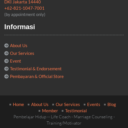
DKI Jakarta 14440
+62-821-1047-7001
(by appointment only)
Informasi
About Us
Our Services
Event
Testimonial & Endorsement
Pembayaran & Official Store
Home
About Us
Our Services
Events
Blog
Member
Testimonial
Pembelajar Hidup -- Life Coach - Marriage Counseling -
Training/Motivator