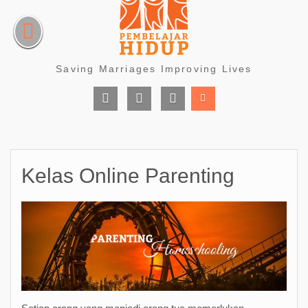
Skip
to
content
Saving Marriages Improving Lives
Facebook
Instagram
Youtube
Page
Kelas Online Parenting