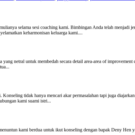
ulianya selama sesi coaching kami. Bimbingan Anda telah menjadi jem
elamatkan keharmonisan keluarga kami....
ang netral untuk membedah secara detail area-area of improvement dar
ua...
. Konseling tidak hanya mencari akar permasalahan tapi juga diajarka
bungan kami suami istri...
 menuntun kami berdua untuk ikut konseling dengan bapak Deny Hen 