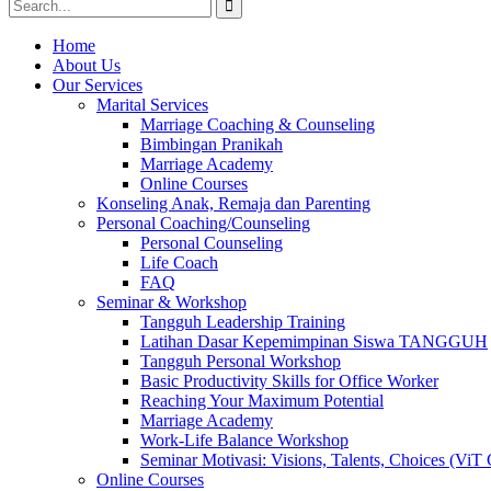
Search
for:
Home
About Us
Our Services
Marital Services
Marriage Coaching & Counseling
Bimbingan Pranikah
Marriage Academy
Online Courses
Konseling Anak, Remaja dan Parenting
Personal Coaching/Counseling
Personal Counseling
Life Coach
FAQ
Seminar & Workshop
Tangguh Leadership Training
Latihan Dasar Kepemimpinan Siswa TANGGUH
Tangguh Personal Workshop
Basic Productivity Skills for Office Worker
Reaching Your Maximum Potential
Marriage Academy
Work-Life Balance Workshop
Seminar Motivasi: Visions, Talents, Choices (ViT 
Online Courses