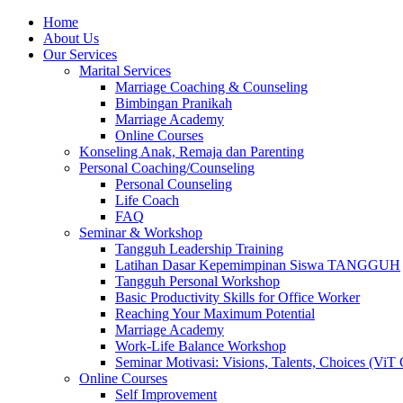
Skip
Home
to
About Us
content
Our Services
Marital Services
Marriage Coaching & Counseling
Bimbingan Pranikah
Marriage Academy
Online Courses
Konseling Anak, Remaja dan Parenting
Personal Coaching/Counseling
Personal Counseling
Life Coach
FAQ
Seminar & Workshop
Tangguh Leadership Training
Latihan Dasar Kepemimpinan Siswa TANGGUH
Tangguh Personal Workshop
Basic Productivity Skills for Office Worker
Reaching Your Maximum Potential
Marriage Academy
Work-Life Balance Workshop
Seminar Motivasi: Visions, Talents, Choices (ViT 
Online Courses
Self Improvement