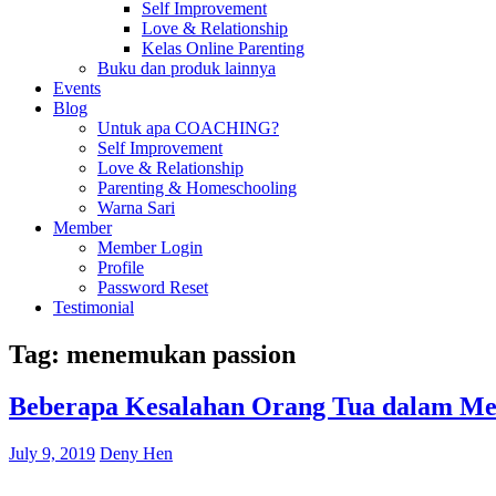
Self Improvement
Love & Relationship
Kelas Online Parenting
Buku dan produk lainnya
Events
Blog
Untuk apa COACHING?
Self Improvement
Love & Relationship
Parenting & Homeschooling
Warna Sari
Member
Member Login
Profile
Password Reset
Testimonial
Tag:
menemukan passion
Beberapa Kesalahan Orang Tua dalam Me
July 9, 2019
Deny Hen