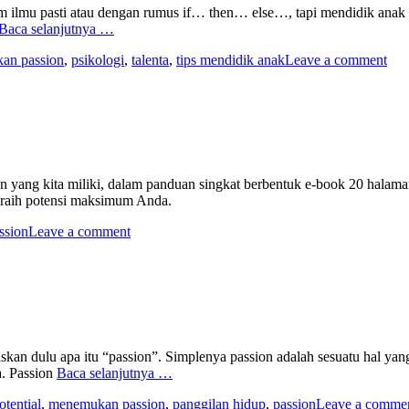
ilmu pasti atau dengan rumus if… then… else…, tapi mendidik anak itu
Baca selanjutnya …
an passion
,
psikologi
,
talenta
,
tips mendidik anak
Leave a comment
ang kita miliki, dalam panduan singkat berbentuk e-book 20 halaman
eraih potensi maksimum Anda.
ssion
Leave a comment
skan dulu apa itu “passion”. Simplenya passion adalah sesuatu hal y
a. Passion
Baca selanjutnya …
tential
,
menemukan passion
,
panggilan hidup
,
passion
Leave a comme