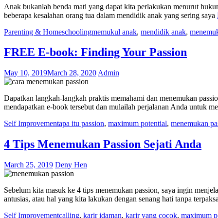
Anak bukanlah benda mati yang dapat kita perlakukan menurut hukum 
beberapa kesalahan orang tua dalam mendidik anak yang sering saya
Parenting & Homeschooling
memukul anak
,
mendidik anak
,
menemuk
FREE E-book: Finding Your Passion
May 10, 2019
March 28, 2020
Admin
Dapatkan langkah-langkah praktis memahami dan menemukan passion y
mendapatkan e-book tersebut dan mulailah perjalanan Anda untuk m
Self Improvement
apa itu passion
,
maximum potential
,
menemukan pa
4 Tips Menemukan Passion Sejati Anda
March 25, 2019
Deny Hen
Sebelum kita masuk ke 4 tips menemukan passion, saya ingin menjela
antusias, atau hal yang kita lakukan dengan senang hati tanpa terpaks
Self Improvement
calling
,
karir idaman
,
karir yang cocok
,
maximum po