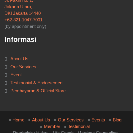
Jl. Pakin no. 1,
Jakarta Utara,
DKI Jakarta 14440
+62-821-1047-7001
(by appointment only)
Informasi
About Us
Our Services
Event
Testimonial & Endorsement
Pembayaran & Official Store
Home
About Us
Our Services
Events
Blog
Member
Testimonial
Pembelajar Hidup -- Life Coach - Marriage Counseling -