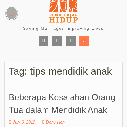
Skip
to
content
Saving Marriages Improving Lives
Facebook
Instagram
Youtube
Page
Tag:
tips mendidik anak
Beberapa Kesalahan Orang
Tua dalam Mendidik Anak
July 9, 2019
Deny Hen