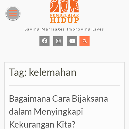
Skip
to
content
Saving Marriages Improving Lives
Facebook
Instagram
Youtube
Page
Tag:
kelemahan
Bagaimana Cara Bijaksana
dalam Menyingkapi
Kekurangan Kita?