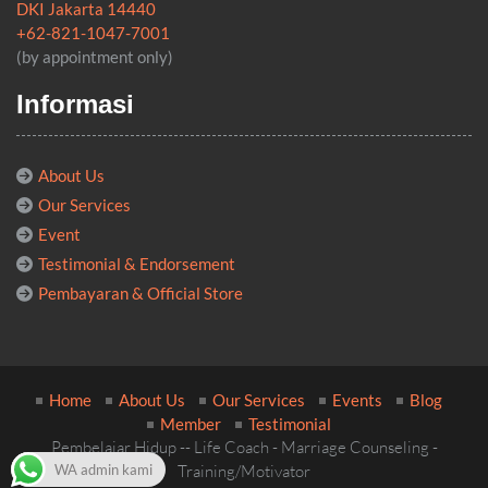
DKI Jakarta 14440
+62-821-1047-7001
(by appointment only)
Informasi
About Us
Our Services
Event
Testimonial & Endorsement
Pembayaran & Official Store
Home
About Us
Our Services
Events
Blog
Member
Testimonial
Pembelajar Hidup -- Life Coach - Marriage Counseling -
Training/Motivator
WA admin kami