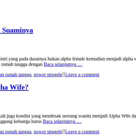
n Suaminya
istri yang pada dasarnya bukan alpha female kemudian menjadi alpha 
am rumah tangga dengan
Baca selanjutnya …
an rumah tangga
,
power struggle
Leave a comment
pha Wife?
kali juga kondisi yang mendesak seorang wanita menjadi Alpha Wife d
unggung keluarga harus
Baca selanjutnya …
an rumah tangga
,
power struggle
Leave a comment