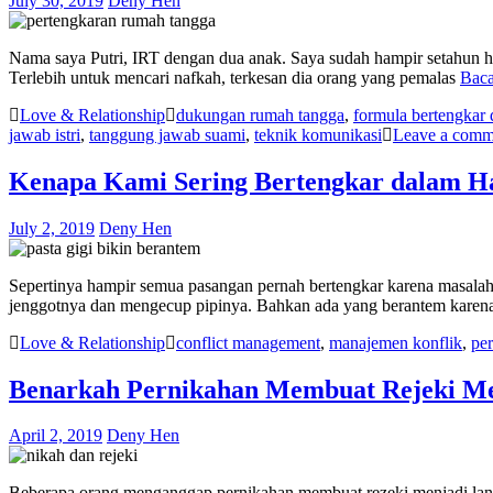
July 30, 2019
Deny Hen
Nama saya Putri, IRT dengan dua anak. Saya sudah hampir setahun hi
Terlebih untuk mencari nafkah, terkesan dia orang yang pemalas
Baca
Love & Relationship
dukungan rumah tangga
,
formula bertengkar
jawab istri
,
tanggung jawab suami
,
teknik komunikasi
Leave a comm
Kenapa Kami Sering Bertengkar dalam Ha
July 2, 2019
Deny Hen
Sepertinya hampir semua pasangan pernah bertengkar karena masalah 
jenggotnya dan mengecup pipinya. Bahkan ada yang berantem karen
Love & Relationship
conflict management
,
manajemen konflik
,
per
Benarkah Pernikahan Membuat Rejeki Me
April 2, 2019
Deny Hen
Beberapa orang menganggap pernikahan membuat rezeki menjadi lanc