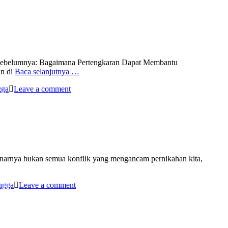
kel sebelumnya: Bagaimana Pertengkaran Dapat Membantu
an di
Baca selanjutnya …
gga
Leave a comment
ebenarnya bukan semua konflik yang mengancam pernikahan kita,
angga
Leave a comment