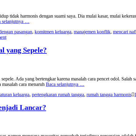
dup tidak harmonis dengan suami saya. Dia mulai kasar, mulai kekeras
 selanjutnya …
 dengan pasangan
,
komitmen keluarga
,
manajemen konflik
,
mencari na
ent
l yang Sepele?
sepele. Ada yang bertengkar karena masalah cara pencet odol. Salah sa
a masalah cara menaruh
Baca selanjutnya …
aturan keluarga
,
pertengkaran rumah tangga
,
rumah tangga harmonis
njadi Lancar?
ar, namun mengapa mayoritas penyebab terjadinya perceraian adalah