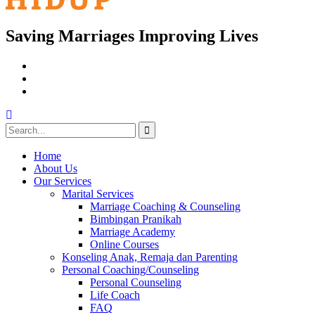
Saving Marriages Improving Lives
Facebook
Page
Instagram
Youtube
Search
for:
Home
About Us
Our Services
Marital Services
Marriage Coaching & Counseling
Bimbingan Pranikah
Marriage Academy
Online Courses
Konseling Anak, Remaja dan Parenting
Personal Coaching/Counseling
Personal Counseling
Life Coach
FAQ