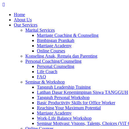
Skip
to
Home
content
About Us
Our Services
Marital Services
Marriage Coaching & Counseling
Bimbingan Pranikah
Marriage Academy
Online Courses
Konseling Anak, Remaja dan Parenting
Personal Coaching/Counseling
Personal Counseling
Life Coach
FAQ
Seminar & Workshop
Tangguh Leadership Training
Latihan Dasar Kepemimpinan Siswa TANGGUH
Tangguh Personal Workshop
Basic Productivity Skills for Office Worker
Reaching Your Maximum Potential
Marriage Academy
Work-Life Balance Workshop
Seminar Motivasi: Visions, Talents, Choices (ViT 
Online Courses