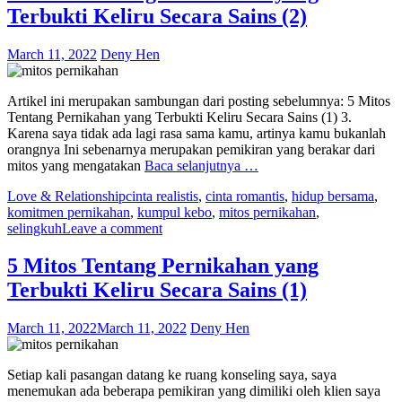
Terbukti Keliru Secara Sains (2)
March 11, 2022
Deny Hen
Artikel ini merupakan sambungan dari posting sebelumnya: 5 Mitos
Tentang Pernikahan yang Terbukti Keliru Secara Sains (1) 3.
Karena saya tidak ada lagi rasa sama kamu, artinya kamu bukanlah
orangnya Ini sebenarnya merupakan pemikiran yang berakar dari
mitos yang mengatakan
Baca selanjutnya …
Love & Relationship
cinta realistis
,
cinta romantis
,
hidup bersama
,
komitmen pernikahan
,
kumpul kebo
,
mitos pernikahan
,
selingkuh
Leave a comment
5 Mitos Tentang Pernikahan yang
Terbukti Keliru Secara Sains (1)
March 11, 2022
March 11, 2022
Deny Hen
Setiap kali pasangan datang ke ruang konseling saya, saya
menemukan ada beberapa pemikiran yang dimiliki oleh klien saya