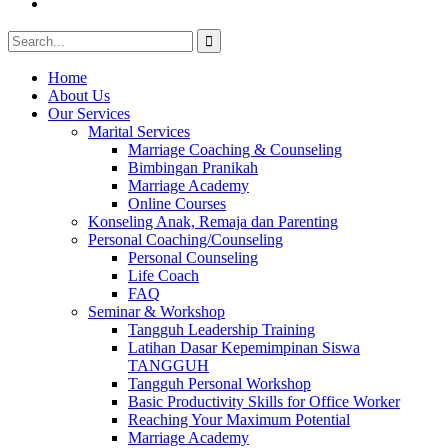
Youtube
Search
for:
Home
About Us
Our Services
Marital Services
Marriage Coaching & Counseling
Bimbingan Pranikah
Marriage Academy
Online Courses
Konseling Anak, Remaja dan Parenting
Personal Coaching/Counseling
Personal Counseling
Life Coach
FAQ
Seminar & Workshop
Tangguh Leadership Training
Latihan Dasar Kepemimpinan Siswa
TANGGUH
Tangguh Personal Workshop
Basic Productivity Skills for Office Worker
Reaching Your Maximum Potential
Marriage Academy