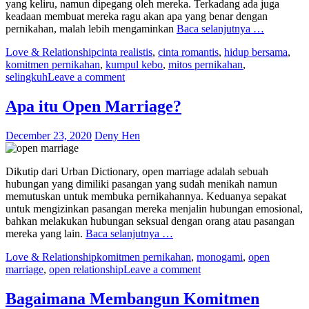
yang keliru, namun dipegang oleh mereka. Terkadang ada juga
keadaan membuat mereka ragu akan apa yang benar dengan
pernikahan, malah lebih mengaminkan
Baca selanjutnya …
Love & Relationship
cinta realistis
,
cinta romantis
,
hidup bersama
,
komitmen pernikahan
,
kumpul kebo
,
mitos pernikahan
,
selingkuh
Leave a comment
Apa itu Open Marriage?
December 23, 2020
Deny Hen
Dikutip dari Urban Dictionary, open marriage adalah sebuah
hubungan yang dimiliki pasangan yang sudah menikah namun
memutuskan untuk membuka pernikahannya. Keduanya sepakat
untuk mengizinkan pasangan mereka menjalin hubungan emosional,
bahkan melakukan hubungan seksual dengan orang atau pasangan
mereka yang lain.
Baca selanjutnya …
Love & Relationship
komitmen pernikahan
,
monogami
,
open
marriage
,
open relationship
Leave a comment
Bagaimana Membangun Komitmen