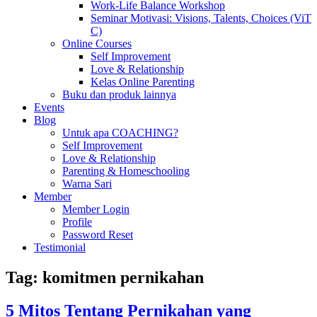
Work-Life Balance Workshop
Seminar Motivasi: Visions, Talents, Choices (ViT
C)
Online Courses
Self Improvement
Love & Relationship
Kelas Online Parenting
Buku dan produk lainnya
Events
Blog
Untuk apa COACHING?
Self Improvement
Love & Relationship
Parenting & Homeschooling
Warna Sari
Member
Member Login
Profile
Password Reset
Testimonial
Tag:
komitmen pernikahan
5 Mitos Tentang Pernikahan yang