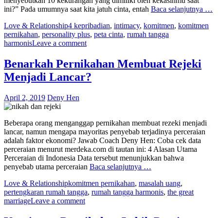
menyebutkan 10 kekurangan yang dimiliki oleh kekasihmu saat
ini?” Pada umumnya saat kita jatuh cinta, entah
Baca selanjutnya …
Love & Relationship
4 kepribadian
,
intimacy
,
komitmen
,
komitmen
pernikahan
,
personality plus
,
peta cinta
,
rumah tangga
harmonis
Leave a comment
Benarkah Pernikahan Membuat Rejeki
Menjadi Lancar?
April 2, 2019
Deny Hen
Beberapa orang menganggap pernikahan membuat rezeki menjadi
lancar, namun mengapa mayoritas penyebab terjadinya perceraian
adalah faktor ekonomi? Jawab Coach Deny Hen: Coba cek data
perceraian menurut merdeka.com di tautan ini: 4 Alasan Utama
Perceraian di Indonesia Data tersebut menunjukkan bahwa
penyebab utama perceraian
Baca selanjutnya …
Love & Relationship
komitmen pernikahan
,
masalah uang
,
pertengkaran rumah tangga
,
rumah tangga harmonis
,
the great
marriage
Leave a comment