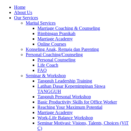
Skip
Home
to
About Us
content
Our Services
Marital Services
Marriage Coaching & Counseling
Bimbingan Pranikah
Marriage Academy
Online Courses
Konseling Anak, Remaja dan Parenting
Personal Coaching/Counseling
Personal Counseling
Life Coach
FAQ
Seminar & Workshop
Tangguh Leadership Training
Latihan Dasar Kepemimpinan Siswa
TANGGUH
Tangguh Personal Workshop
Basic Productivity Skills for Office Worker
Reaching Your Maximum Potential
Marriage Academy
Work-Life Balance Workshop
Seminar Motivasi: Visions, Talents, Choices (ViT
C)