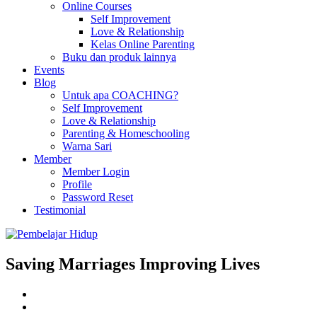
Online Courses
Self Improvement
Love & Relationship
Kelas Online Parenting
Buku dan produk lainnya
Events
Blog
Untuk apa COACHING?
Self Improvement
Love & Relationship
Parenting & Homeschooling
Warna Sari
Member
Member Login
Profile
Password Reset
Testimonial
Saving Marriages Improving Lives
Facebook
Page
Instagram