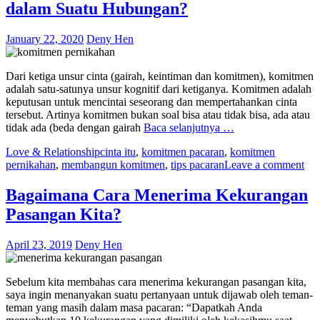
dalam Suatu Hubungan?
January 22, 2020
Deny Hen
Dari ketiga unsur cinta (gairah, keintiman dan komitmen), komitmen
adalah satu-satunya unsur kognitif dari ketiganya. Komitmen adalah
keputusan untuk mencintai seseorang dan mempertahankan cinta
tersebut. Artinya komitmen bukan soal bisa atau tidak bisa, ada atau
tidak ada (beda dengan gairah
Baca selanjutnya …
Love & Relationship
cinta itu
,
komitmen pacaran
,
komitmen
pernikahan
,
membangun komitmen
,
tips pacaran
Leave a comment
Bagaimana Cara Menerima Kekurangan
Pasangan Kita?
April 23, 2019
Deny Hen
Sebelum kita membahas cara menerima kekurangan pasangan kita,
saya ingin menanyakan suatu pertanyaan untuk dijawab oleh teman-
teman yang masih dalam masa pacaran: “Dapatkah Anda