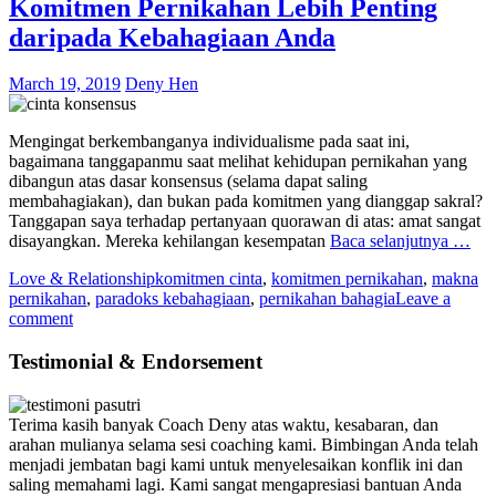
Komitmen Pernikahan Lebih Penting
daripada Kebahagiaan Anda
March 19, 2019
Deny Hen
Mengingat berkembanganya individualisme pada saat ini,
bagaimana tanggapanmu saat melihat kehidupan pernikahan yang
dibangun atas dasar konsensus (selama dapat saling
membahagiakan), dan bukan pada komitmen yang dianggap sakral?
Tanggapan saya terhadap pertanyaan quorawan di atas: amat sangat
disayangkan. Mereka kehilangan kesempatan
Baca selanjutnya …
Love & Relationship
komitmen cinta
,
komitmen pernikahan
,
makna
pernikahan
,
paradoks kebahagiaan
,
pernikahan bahagia
Leave a
comment
Testimonial & Endorsement
Terima kasih banyak Coach Deny atas waktu, kesabaran, dan
arahan mulianya selama sesi coaching kami. Bimbingan Anda telah
menjadi jembatan bagi kami untuk menyelesaikan konflik ini dan
saling memahami lagi. Kami sangat mengapresiasi bantuan Anda