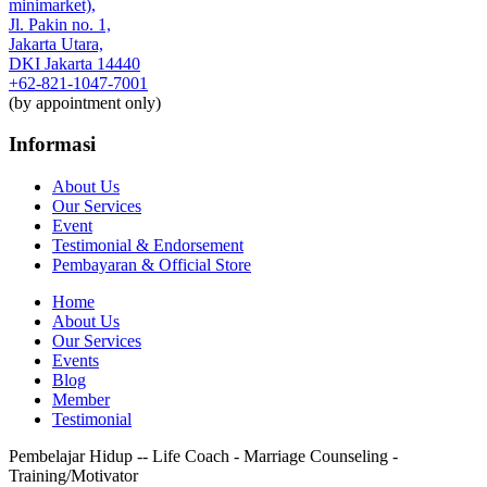
minimarket),
Jl. Pakin no. 1,
Jakarta Utara,
DKI Jakarta 14440
+62-821-1047-7001
(by appointment only)
Informasi
About Us
Our Services
Event
Testimonial & Endorsement
Pembayaran & Official Store
Home
About Us
Our Services
Events
Blog
Member
Testimonial
Pembelajar Hidup -- Life Coach - Marriage Counseling -
Training/Motivator