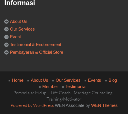
DKI Jakarta 14440
+62-821-1047-7001
(by appointment only)
Informasi
About Us
Our Services
Event
Testimonial & Endorsement
Pembayaran & Official Store
Home
About Us
Our Services
Events
Blog
Member
Testimonial
Pembelajar Hidup -- Life Coach - Marriage Counseling -
Training/Motivator