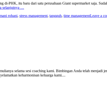
ng di-PHK, itu baru dari satu perusahaan Giant supermarket saja. Sud
a selanjutnya …
smani rohani
,
stress management
,
tangguh
,
time management
Leave a c
ulianya selama sesi coaching kami. Bimbingan Anda telah menjadi jem
elamatkan keharmonisan keluarga kami....