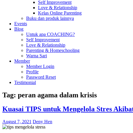
Self Improvement
Love & Relationship
Kelas Online Parenting
Buku dan produk lainnya
Events
Blog
Untuk apa COACHING?
Self Improvement
Love & Relationship
Parenting & Homeschooling
Warna Sari
Member
Member Login
Profile
Password Reset
Testimonial
Tag:
peran agama dalam krisis
Kuasai TIPS untuk Mengelola Stres Akiba
August 7, 2021
Deny Hen