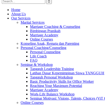
Search
for:
Home
About Us
Our Services
Marital Services
Marriage Coaching & Counseling
Bimbingan Pranikah
Marriage Academy
Online Courses
Konseling Anak, Remaja dan Parenting
Personal Coaching/Counseling
Personal Counseling
Life Coach
FAQ
Seminar & Workshop
Tangguh Leadership Training
Latihan Dasar Kepemimpinan Siswa TANGGUH
Tangguh Personal Workshop
Basic Productivity Skills for Office Worker
Reaching Your Maximum Potential
Marriage Academy
Work-Life Balance Workshop
Seminar Motivasi: Visions, Talents, Choices (ViT 
Online Courses