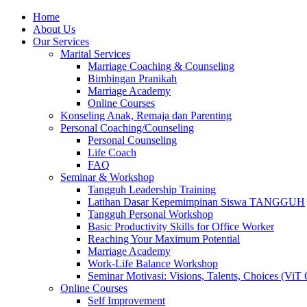
Skip
Home
to
About Us
content
Our Services
Marital Services
Marriage Coaching & Counseling
Bimbingan Pranikah
Marriage Academy
Online Courses
Konseling Anak, Remaja dan Parenting
Personal Coaching/Counseling
Personal Counseling
Life Coach
FAQ
Seminar & Workshop
Tangguh Leadership Training
Latihan Dasar Kepemimpinan Siswa TANGGUH
Tangguh Personal Workshop
Basic Productivity Skills for Office Worker
Reaching Your Maximum Potential
Marriage Academy
Work-Life Balance Workshop
Seminar Motivasi: Visions, Talents, Choices (ViT 
Online Courses
Self Improvement