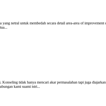
ang netral untuk membedah secara detail area-area of improvement dar
ua...
. Konseling tidak hanya mencari akar permasalahan tapi juga diajarka
bungan kami suami istri...