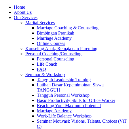
Skip
Home
to
About Us
content
Our Services
Marital Services
Marriage Coaching & Counseling
Bimbingan Pranikah
Marriage Academy
Online Courses
Konseling Anak, Remaja dan Parenting
Personal Coaching/Counseling
Personal Counseling
Life Coach
FAQ
Seminar & Workshop
Tangguh Leadership Training
Latihan Dasar Kepemimpinan Siswa
TANGGUH
Tangguh Personal Workshop
Basic Productivity Skills for Office Worker
Reaching Your Maximum Potential
Marriage Academy
Work-Life Balance Workshop
Seminar Motivasi: Visions, Talents, Choices (ViT
C)