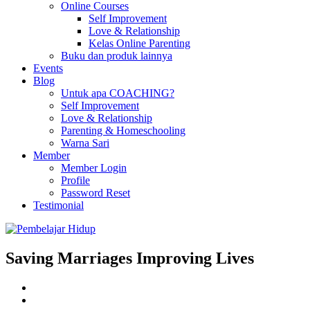
Online Courses
Self Improvement
Love & Relationship
Kelas Online Parenting
Buku dan produk lainnya
Events
Blog
Untuk apa COACHING?
Self Improvement
Love & Relationship
Parenting & Homeschooling
Warna Sari
Member
Member Login
Profile
Password Reset
Testimonial
Saving Marriages Improving Lives
Facebook
Page
Instagram