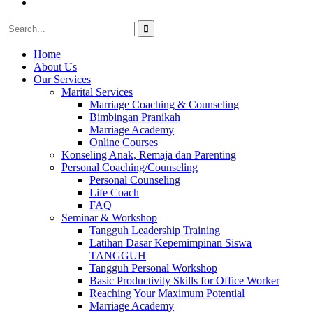
Youtube
Search
for:
Home
About Us
Our Services
Marital Services
Marriage Coaching & Counseling
Bimbingan Pranikah
Marriage Academy
Online Courses
Konseling Anak, Remaja dan Parenting
Personal Coaching/Counseling
Personal Counseling
Life Coach
FAQ
Seminar & Workshop
Tangguh Leadership Training
Latihan Dasar Kepemimpinan Siswa
TANGGUH
Tangguh Personal Workshop
Basic Productivity Skills for Office Worker
Reaching Your Maximum Potential
Marriage Academy