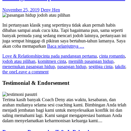
November 25, 2019
Deny Hen
Ini pertanyaan klasik yang sepertinya tidak akan pernah habis
dibahas sampai anak cucu kita. Tapi bagaimana pun, sama seperti
banyak pemuda yang sedang mencari jodoh lainnya, pertanyaan ini
juga sempat hinggap di pikiran saya bertahun-tahun lamanya. Saya
akan coba memaparkan
Baca selanjutnya …
Love & Relationship
cinta pada pandangan pertama
,
cinta romantis
,
jodoh atau pilihan
,
komitmen cinta
,
memilih pasangan hidup
,
menemukan pasangan hidup
,
pasangan hidup
,
segitiga cinta
,
takdir
,
the one
Leave a comment
Testimonial & Endorsement
Terima kasih banyak Coach Deny atas waktu, kesabaran, dan
arahan mulianya selama sesi coaching kami. Bimbingan Anda telah
menjadi jembatan bagi kami untuk menyelesaikan konflik ini dan
saling memahami lagi. Kami sangat mengapresiasi bantuan Anda
dalam menyelamatkan keharmonisan keluarga kami....