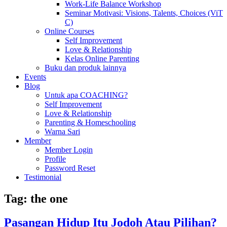
Work-Life Balance Workshop
Seminar Motivasi: Visions, Talents, Choices (ViT
C)
Online Courses
Self Improvement
Love & Relationship
Kelas Online Parenting
Buku dan produk lainnya
Events
Blog
Untuk apa COACHING?
Self Improvement
Love & Relationship
Parenting & Homeschooling
Warna Sari
Member
Member Login
Profile
Password Reset
Testimonial
Tag:
the one
Pasangan Hidup Itu Jodoh Atau Pilihan?