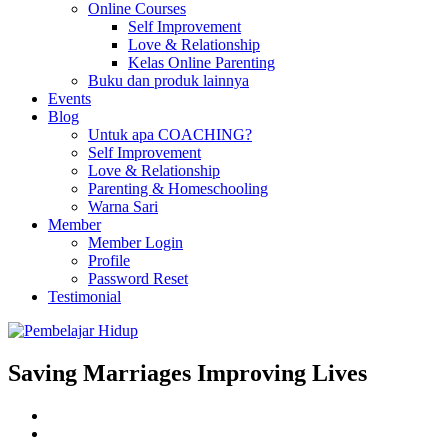
Online Courses
Self Improvement
Love & Relationship
Kelas Online Parenting
Buku dan produk lainnya
Events
Blog
Untuk apa COACHING?
Self Improvement
Love & Relationship
Parenting & Homeschooling
Warna Sari
Member
Member Login
Profile
Password Reset
Testimonial
Saving Marriages Improving Lives
Facebook
Page
Instagram