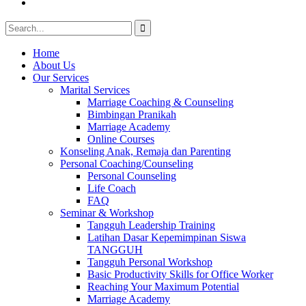
Youtube
Search
for:
Home
About Us
Our Services
Marital Services
Marriage Coaching & Counseling
Bimbingan Pranikah
Marriage Academy
Online Courses
Konseling Anak, Remaja dan Parenting
Personal Coaching/Counseling
Personal Counseling
Life Coach
FAQ
Seminar & Workshop
Tangguh Leadership Training
Latihan Dasar Kepemimpinan Siswa
TANGGUH
Tangguh Personal Workshop
Basic Productivity Skills for Office Worker
Reaching Your Maximum Potential
Marriage Academy