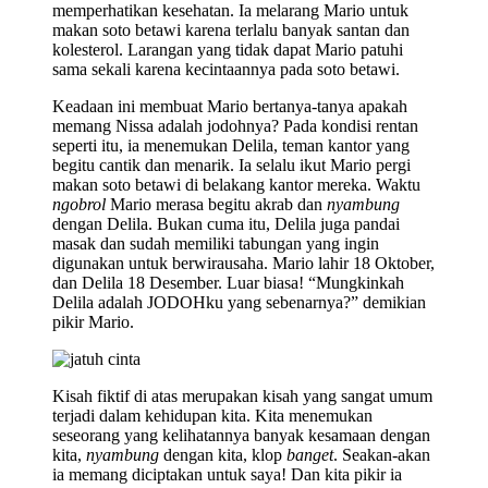
memperhatikan kesehatan. Ia melarang Mario untuk
makan soto betawi karena terlalu banyak santan dan
kolesterol. Larangan yang tidak dapat Mario patuhi
sama sekali karena kecintaannya pada soto betawi.
Keadaan ini membuat Mario bertanya-tanya apakah
memang Nissa adalah jodohnya? Pada kondisi rentan
seperti itu, ia menemukan Delila, teman kantor yang
begitu cantik dan menarik. Ia selalu ikut Mario pergi
makan soto betawi di belakang kantor mereka. Waktu
ngobrol
Mario merasa begitu akrab dan
nyambung
dengan Delila. Bukan cuma itu, Delila juga pandai
masak dan sudah memiliki tabungan yang ingin
digunakan untuk berwirausaha. Mario lahir 18 Oktober,
dan Delila 18 Desember. Luar biasa! “Mungkinkah
Delila adalah JODOHku yang sebenarnya?” demikian
pikir Mario.
Kisah fiktif di atas merupakan kisah yang sangat umum
terjadi dalam kehidupan kita. Kita menemukan
seseorang yang kelihatannya banyak kesamaan dengan
kita,
nyambung
dengan kita, klop
banget
. Seakan-akan
ia memang diciptakan untuk saya! Dan kita pikir ia