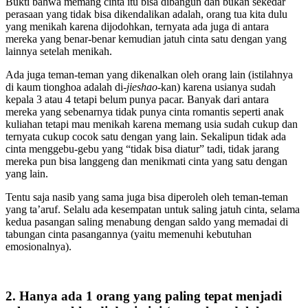
Bukti bahwa memang cinta itu bisa dibangun dan bukan sekedar
perasaan yang tidak bisa dikendalikan adalah, orang tua kita dulu
yang menikah karena dijodohkan, ternyata ada juga di antara
mereka yang benar-benar kemudian jatuh cinta satu dengan yang
lainnya setelah menikah.
Ada juga teman-teman yang dikenalkan oleh orang lain (istilahnya
di kaum tionghoa adalah di-
jieshao
-kan) karena usianya sudah
kepala 3 atau 4 tetapi belum punya pacar. Banyak dari antara
mereka yang sebenarnya tidak punya cinta romantis seperti anak
kuliahan tetapi mau menikah karena memang usia sudah cukup dan
ternyata cukup cocok satu dengan yang lain. Sekalipun tidak ada
cinta menggebu-gebu yang “tidak bisa diatur” tadi, tidak jarang
mereka pun bisa langgeng dan menikmati cinta yang satu dengan
yang lain.
Tentu saja nasib yang sama juga bisa diperoleh oleh teman-teman
yang ta’aruf. Selalu ada kesempatan untuk saling jatuh cinta, selama
kedua pasangan saling menabung dengan saldo yang memadai di
tabungan cinta pasangannya (yaitu memenuhi kebutuhan
emosionalnya).
2. Hanya ada 1 orang yang paling tepat menjadi