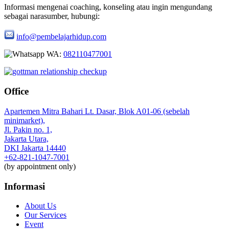
Informasi mengenai coaching, konseling atau ingin mengundang
sebagai narasumber, hubungi:
info@pembelajarhidup.com
WA:
082110477001
Office
Apartemen Mitra Bahari Lt. Dasar, Blok A01-06 (sebelah
minimarket),
Jl. Pakin no. 1,
Jakarta Utara,
DKI Jakarta 14440
+62-821-1047-7001
(by appointment only)
Informasi
About Us
Our Services
Event