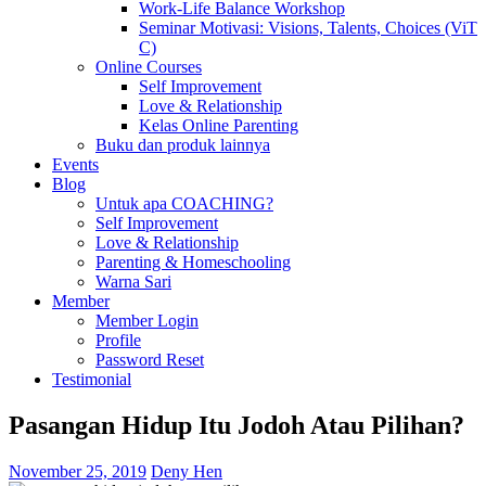
Work-Life Balance Workshop
Seminar Motivasi: Visions, Talents, Choices (ViT
C)
Online Courses
Self Improvement
Love & Relationship
Kelas Online Parenting
Buku dan produk lainnya
Events
Blog
Untuk apa COACHING?
Self Improvement
Love & Relationship
Parenting & Homeschooling
Warna Sari
Member
Member Login
Profile
Password Reset
Testimonial
Pasangan Hidup Itu Jodoh Atau Pilihan?
November 25, 2019
Deny Hen