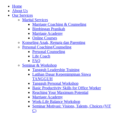
Skip
Home
to
About Us
content
Our Services
Marital Services
Marriage Coaching & Counseling
Bimbingan Pranikah
Marriage Academy
Online Courses
Konseling Anak, Remaja dan Parenting
Personal Coaching/Counseling
Personal Counseling
Life Coach
FAQ
Seminar & Workshop
Tangguh Leadership Training
Latihan Dasar Kepemimpinan Siswa
TANGGUH
Tangguh Personal Workshop
Basic Productivity Skills for Office Worker
Reaching Your Maximum Potential
Marriage Academy
Work-Life Balance Workshop
Seminar Motivasi: Visions, Talents, Choices (ViT
C)