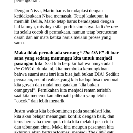
pertengkaran.
Dengan Nissa, Mario harus beradaptasi dengan
ketidaksukaan Nissa memasak. Tetapi kalaupun ia
memilih Delila, Mario tetap harus beradaptasi dengan
hal lainnya, misalnya sifat perfeksionisnya. Jadi
the one
itu selalu cocok di permukaan, namun tetap bercucuran
darah dan air mata ketika harus melalui proses yang
sama.
Maka tidak pernah ada seorang “
The ONE
” di luar
sana yang sedang menunggu kita untuk menjadi
pasangan kita
. Saat kita berpikir bahwa hanya ada 1
the ONE
di dunia ini, kita membuka kemungkinan
bahwa suami atau istri kita bisa jadi bukan DIA! Sedikit
persoalan, secuil realitas yang kita hadapi bisa membuat
kita goyah dan mulai mengatakan “dia bukan
orangnya!”. Pernikahan kita menjadi rentan terlebih
saat kita menemukan alternatif pilihan yang lebih
“cocok” dan lebih menarik.
Justru waktu kita berkomitmen pada suami/istri kita,
kita akan belajar menangani konflik dengan baik, dan
terus berusaha memupuk cinta kita melalui peta cinta
dan tabungan cinta. Maka kita maupun pasangan kita
akhirnya akan bertransformasi menjadi
The ONE
satu