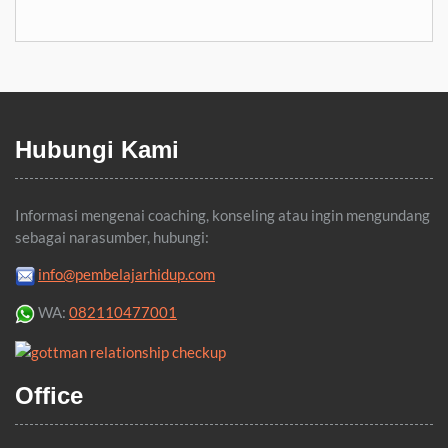
Pernikahan?
Hubungi Kami
Informasi mengenai coaching, konseling atau ingin mengundang
sebagai narasumber, hubungi:
info@pembelajarhidup.com
WA:
082110477001
Office