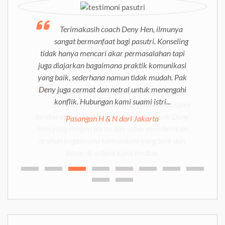
Pernikahan kami akan memasuki usia 35
Terimakasih coach Deny Hen, ilmunya
thn, kami bersyukur Tuhan menuntun kami
sangat bermanfaat bagi pasutri. Konseling
berdua untuk ikut konseling dengan bapak Deny
tidak hanya mencari akar permasalahan tapi
Hen yang dengan tekun dan sabar memberikan
juga diajarkan bagaimana praktik komunikasi
arahan bagaimana komunikasi yang baik dan
yang baik, sederhana namun tidak mudah. Pak
benar di antara kami berdua,
Deny juga cermat dan netral untuk menengahi
konflik. Hubungan kami suami istri...
Pasangan B & S dari BSD
Pasangan H & N dari Jakarta