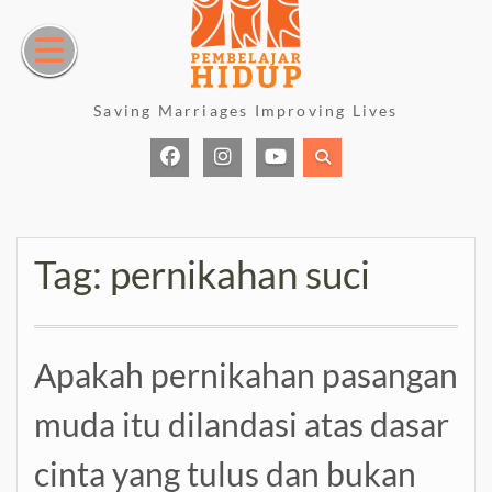
Skip
to
content
Saving Marriages Improving Lives
Facebook
Instagram
Youtube
Page
Tag:
pernikahan suci
Apakah pernikahan pasangan
muda itu dilandasi atas dasar
cinta yang tulus dan bukan