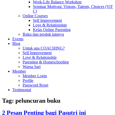
Work-Life Balance Workshop
Seminar Motivasi: Visions, Talents, Choices (ViT
C)
Online Courses
Self Improvement
Love & Relationship
Kelas Online Parenting
Buku dan produk lainnya
Events
Blog
Untuk apa COACHING?
Self Improvement
Love & Relationship
Parenting & Homeschooling
Warna Sari
Member
Member Login
Profile
Password Reset
Testimonial
Tag:
peluncuran buku
2 Pesan Penting bagi Pasutri ini