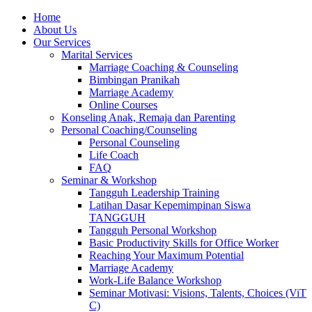
Skip
Home
to
About Us
content
Our Services
Marital Services
Marriage Coaching & Counseling
Bimbingan Pranikah
Marriage Academy
Online Courses
Konseling Anak, Remaja dan Parenting
Personal Coaching/Counseling
Personal Counseling
Life Coach
FAQ
Seminar & Workshop
Tangguh Leadership Training
Latihan Dasar Kepemimpinan Siswa
TANGGUH
Tangguh Personal Workshop
Basic Productivity Skills for Office Worker
Reaching Your Maximum Potential
Marriage Academy
Work-Life Balance Workshop
Seminar Motivasi: Visions, Talents, Choices (ViT
C)