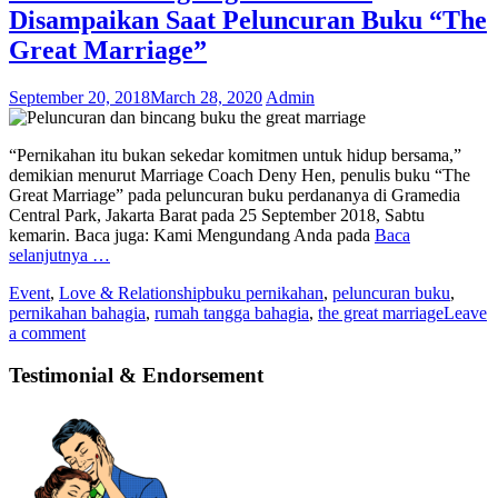
Disampaikan Saat Peluncuran Buku “The
Great Marriage”
September 20, 2018
March 28, 2020
Admin
“Pernikahan itu bukan sekedar komitmen untuk hidup bersama,”
demikian menurut Marriage Coach Deny Hen, penulis buku “The
Great Marriage” pada peluncuran buku perdananya di Gramedia
Central Park, Jakarta Barat pada 25 September 2018, Sabtu
kemarin. Baca juga: Kami Mengundang Anda pada
Baca
selanjutnya …
Event
,
Love & Relationship
buku pernikahan
,
peluncuran buku
,
pernikahan bahagia
,
rumah tangga bahagia
,
the great marriage
Leave
a comment
Testimonial & Endorsement