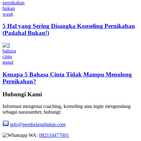
5 Hal yang Sering Disangka Konseling Pernikahan
(Padahal Bukan!)
Kenapa 5 Bahasa Cinta Tidak Mampu Menolong
Pernikahan?
Hubungi Kami
Informasi mengenai coaching, konseling atau ingin mengundang
sebagai narasumber, hubungi:
info@pembelajarhidup.com
WA:
082110477001