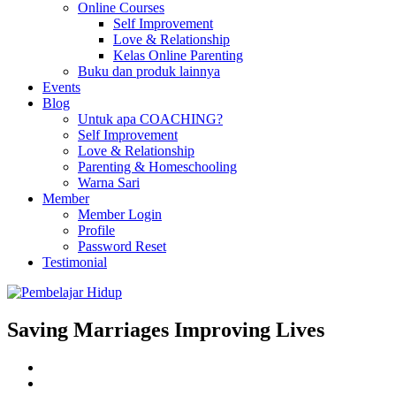
Online Courses
Self Improvement
Love & Relationship
Kelas Online Parenting
Buku dan produk lainnya
Events
Blog
Untuk apa COACHING?
Self Improvement
Love & Relationship
Parenting & Homeschooling
Warna Sari
Member
Member Login
Profile
Password Reset
Testimonial
Saving Marriages Improving Lives
Facebook
Page
Instagram