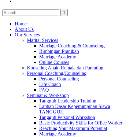
Youtube
Search
for:
Home
About Us
Our Services
Marital Services
Marriage Coaching & Counseling
Bimbingan Pranikah
Marriage Academy
Online Courses
Konseling Anak, Remaja dan Parenting
Personal Coaching/Counseling
Personal Counseling
Life Coach
FAQ
Seminar & Workshop
Tangguh Leadership Training
Latihan Dasar Kepemimpinan Siswa
TANGGUH
Tangguh Personal Workshop
Basic Productivity Skills for Office Worker
Reaching Your Maximum Potential
Marriage Academy