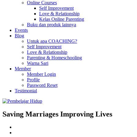
Online Courses
Self Improvement
Love & Relationship
Kelas Online Parenting
Buku dan produk lainnya
Events
Blog
Untuk apa COACHING?
Self Improvement
Love & Relationship
Parenting & Homeschooling
Warna Sari
Member
Member Login
Profile
Password Reset
Testimonial
Saving Marriages Improving Lives
Facebook
Page
Instagram