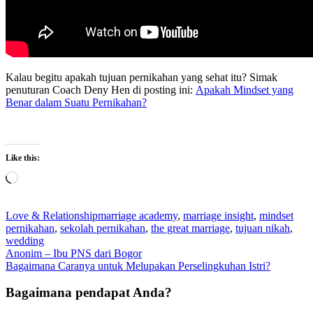
Kalau begitu apakah tujuan pernikahan yang sehat itu? Simak
penuturan Coach Deny Hen di posting ini:
Apakah Mindset yang
Benar dalam Suatu Pernikahan?
Like this:
Loading…
Love & Relationship
marriage academy
,
marriage insight
,
mindset
pernikahan
,
sekolah pernikahan
,
the great marriage
,
tujuan nikah
,
wedding
Post
Anonim – Ibu PNS dari Bogor
Bagaimana Caranya untuk Melupakan Perselingkuhan Istri?
navigation
Bagaimana pendapat Anda?