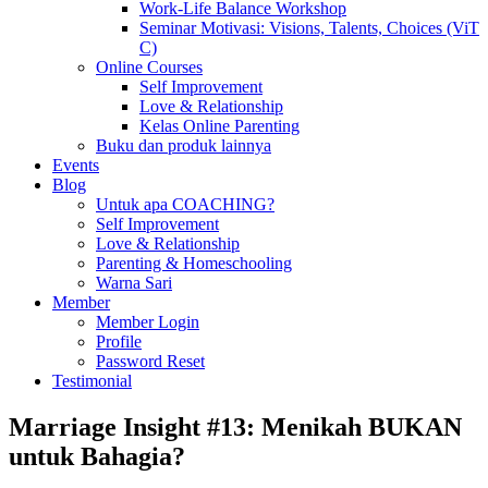
Work-Life Balance Workshop
Seminar Motivasi: Visions, Talents, Choices (ViT
C)
Online Courses
Self Improvement
Love & Relationship
Kelas Online Parenting
Buku dan produk lainnya
Events
Blog
Untuk apa COACHING?
Self Improvement
Love & Relationship
Parenting & Homeschooling
Warna Sari
Member
Member Login
Profile
Password Reset
Testimonial
Marriage Insight #13: Menikah BUKAN
untuk Bahagia?