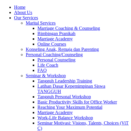
Skip
Home
to
About Us
content
Our Services
Marital Services
Marriage Coaching & Counseling
Bimbingan Pranikah
Marriage Academy
Online Courses
Konseling Anak, Remaja dan Parenting
Personal Coaching/Counseling
Personal Counseling
Life Coach
FAQ
Seminar & Workshop
Tangguh Leadership Training
Latihan Dasar Kepemimpinan Siswa
TANGGUH
Tangguh Personal Workshop
Basic Productivity Skills for Office Worker
Reaching Your Maximum Potential
Marriage Academy
Work-Life Balance Workshop
Seminar Motivasi: Visions, Talents, Choices (ViT
C)