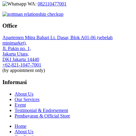
WA:
082110477001
Office
Apartemen Mitra Bahari Lt. Dasar, Blok A01-06 (sebelah
minimarket),
Jl. Pakin no. 1,
Jakarta Utara,
DKI Jakarta 14440
+62-821-1047-7001
(by appointment only)
Informasi
About Us
Our Services
Event
Testimonial & Endorsement
Pembayaran & Official Store
Home
About Us