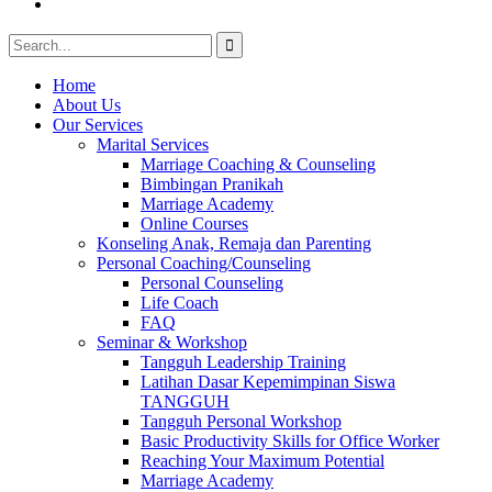
Youtube
Search
for:
Home
About Us
Our Services
Marital Services
Marriage Coaching & Counseling
Bimbingan Pranikah
Marriage Academy
Online Courses
Konseling Anak, Remaja dan Parenting
Personal Coaching/Counseling
Personal Counseling
Life Coach
FAQ
Seminar & Workshop
Tangguh Leadership Training
Latihan Dasar Kepemimpinan Siswa
TANGGUH
Tangguh Personal Workshop
Basic Productivity Skills for Office Worker
Reaching Your Maximum Potential
Marriage Academy