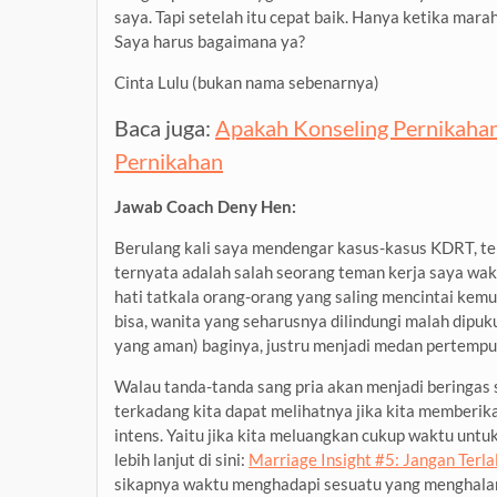
saya. Tapi setelah itu cepat baik. Hanya ketika marah 
Saya harus bagaimana ya?
Cinta Lulu (bukan nama sebenarnya)
Baca juga:
Apakah Konseling Pernikahan 
Pernikahan
Jawab Coach Deny Hen:
Berulang kali saya mendengar kasus-kasus KDRT, ter
ternyata adalah salah seorang teman kerja saya wa
hati tatkala orang-orang yang saling mencintai kemu
bisa, wanita yang seharusnya dilindungi malah dipuk
yang aman) baginya, justru menjadi medan pertempu
Walau tanda-tanda sang pria akan menjadi beringas sep
terkadang kita dapat melihatnya jika kita memberik
intens. Yaitu jika kita meluangkan cukup waktu unt
lebih lanjut di sini:
Marriage Insight #5: Jangan Ter
sikapnya waktu menghadapi sesuatu yang menghalan