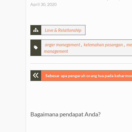
April 30, 2020
Love & Relationship
anger management
,
kelemahan pasangan
,
me
management
Post
Sebesar apa pengaruh orang tua pada keharmo
navigation
Bagaimana pendapat Anda?