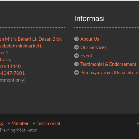
e
Informasi
n Mitra Bahari Lt. Dasar, Blok
About Us
sebelah minimarket),
Our Services
no. 1,
Event
Utara,
Testimonial & Endorsement
rta 14440
Pembayaran & Official Store
-1047-7001
intment only)
og
Member
Testimonial
P
 Training/Motivator