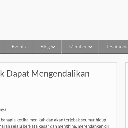
Events
Blog
Member
Testimonia
ak Dapat Mengendalikan
 bahagia ketika menikah dan akan terjebak seumur hidup
 marah selalu berkata kasar dan menghina, merendahkan diri