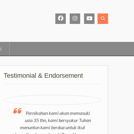
Facebook
Instagram
Youtube
Page
l
Testimonial & Endorsement
Pernikahan kami akan memasuki
Coach Deny memberikan konseling
usia 35 thn, kami bersyukur Tuhan
yang sangat tepat sasaran. Terima
menuntun kami berdua untuk ikut
kasih Coach Deny yang telah membantu