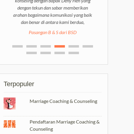
konseling dengan bapak Deny Hen yang
kami melewati masa-masa sulit ini dan
dengan tekun dan sabar memberikan
membekalkan kami skill komunikasi yang
arahan bagaimana komunikasi yang baik
tepat untuk dapat menjalani pernikahan ini
dan benar di antara kami berdua,
dengan baik ke depannya.
Pasangan B & S dari BSD
Pasangan anonim di Jakarta
Terpopuler
Marriage Coaching & Counseling
Pendaftaran Marriage Coaching &
Counseling