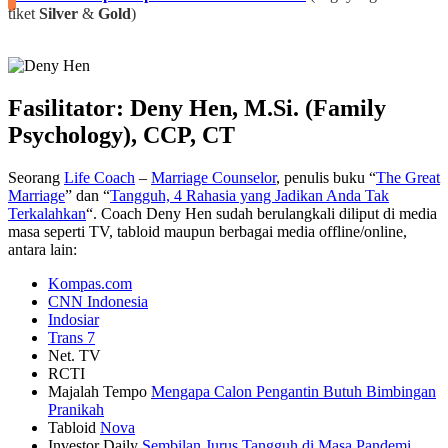
tiket
Silver
&
Gold
)
Fasilitator: Deny Hen, M.Si. (Family
Psychology), CCP, CT
Seorang
Life Coach
–
Marriage Counselor
, penulis buku “
The Great
Marriage
” dan “
Tangguh, 4 Rahasia yang Jadikan Anda Tak
Terkalahkan
“. Coach Deny Hen sudah berulangkali diliput di media
masa seperti TV, tabloid maupun berbagai media offline/online,
antara lain:
Kompas.com
CNN Indonesia
Indosiar
Trans 7
Net. TV
RCTI
Majalah Tempo
Mengapa Calon Pengantin Butuh Bimbingan
Pranikah
Tabloid
Nova
Investor Daily
Sembilan Jurus Tangguh di Masa Pandemi