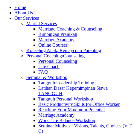
Skip
Home
to
About Us
content
Our Services
Marital Services
Marriage Coaching & Counseling
Bimbingan Pranikah
Marriage Academy
Online Courses
Konseling Anak, Remaja dan Parenting
Personal Coaching/Counseling
Personal Counseling
Life Coach
FAQ
Seminar & Workshop
Tangguh Leadership Training
Latihan Dasar Kepemimpinan Siswa
TANGGUH
Tangguh Personal Workshop
Basic Productivity Skills for Office Worker
Reaching Your Maximum Potential
Marriage Academy
Work-Life Balance Workshop
Seminar Motivasi: Visions, Talents, Choices (ViT
C)