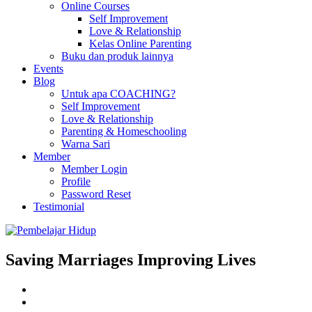
Online Courses
Self Improvement
Love & Relationship
Kelas Online Parenting
Buku dan produk lainnya
Events
Blog
Untuk apa COACHING?
Self Improvement
Love & Relationship
Parenting & Homeschooling
Warna Sari
Member
Member Login
Profile
Password Reset
Testimonial
Saving Marriages Improving Lives
Facebook
Page
Instagram