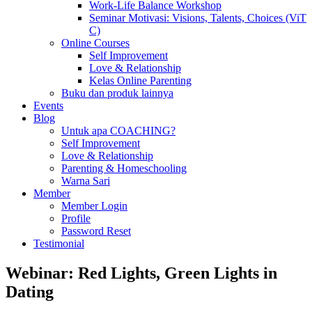
Work-Life Balance Workshop
Seminar Motivasi: Visions, Talents, Choices (ViT
C)
Online Courses
Self Improvement
Love & Relationship
Kelas Online Parenting
Buku dan produk lainnya
Events
Blog
Untuk apa COACHING?
Self Improvement
Love & Relationship
Parenting & Homeschooling
Warna Sari
Member
Member Login
Profile
Password Reset
Testimonial
Webinar: Red Lights, Green Lights in
Dating