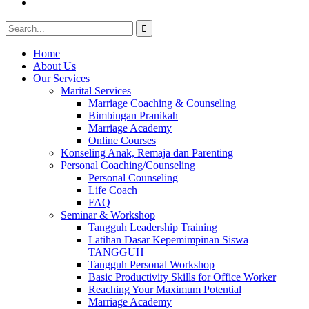
Youtube
Search
for:
Home
About Us
Our Services
Marital Services
Marriage Coaching & Counseling
Bimbingan Pranikah
Marriage Academy
Online Courses
Konseling Anak, Remaja dan Parenting
Personal Coaching/Counseling
Personal Counseling
Life Coach
FAQ
Seminar & Workshop
Tangguh Leadership Training
Latihan Dasar Kepemimpinan Siswa
TANGGUH
Tangguh Personal Workshop
Basic Productivity Skills for Office Worker
Reaching Your Maximum Potential
Marriage Academy