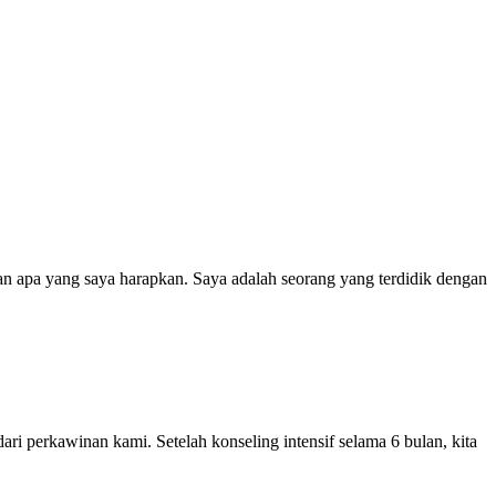
n apa yang saya harapkan. Saya adalah seorang yang terdidik dengan
i perkawinan kami. Setelah konseling intensif selama 6 bulan, kita
n bagaimana praktik komunikasi yang baik, sederhana namun tidak