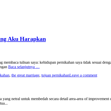
ang Aku Harapkan
g membaca tulisan saya: kehidupan pernikahan saya tidak sesuai denga
ungan
Baca selanjutnya …
ikahan
,
the great marriage
,
tujuan pernikahan
Leave a comment
ang netral untuk membedah secara detail area-area of improvement dar
. Konseling tidak hanya mencari akar permasalahan tapi juga diajarka
ua...
bungan kami suami istri...