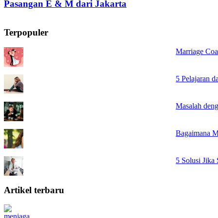
Pasangan E & M dari Jakarta
Pasangan H & N dari Jakarta
Terpopuler
Marriage Coa
5 Pelajaran 
Masalah deng
Bagaimana M
5 Solusi Jik
Artikel terbaru