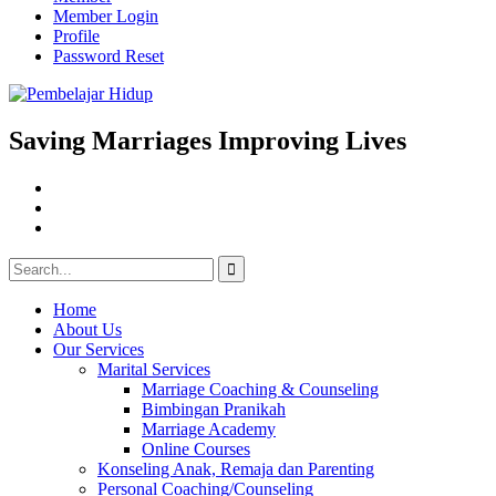
Member Login
Profile
Password Reset
Skip
to
content
Saving Marriages Improving Lives
Facebook
Page
Instagram
Youtube
Search
for:
Home
About Us
Our Services
Marital Services
Marriage Coaching & Counseling
Bimbingan Pranikah
Marriage Academy
Online Courses
Konseling Anak, Remaja dan Parenting
Personal Coaching/Counseling