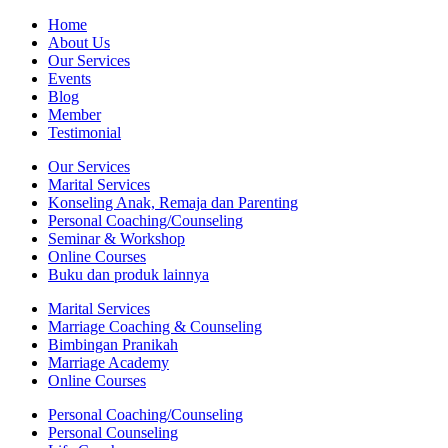
Home
About Us
Our Services
Events
Blog
Member
Testimonial
Our Services
Marital Services
Konseling Anak, Remaja dan Parenting
Personal Coaching/Counseling
Seminar & Workshop
Online Courses
Buku dan produk lainnya
Marital Services
Marriage Coaching & Counseling
Bimbingan Pranikah
Marriage Academy
Online Courses
Personal Coaching/Counseling
Personal Counseling