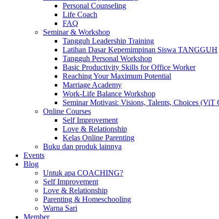
Personal Counseling
Life Coach
FAQ
Seminar & Workshop
Tangguh Leadership Training
Latihan Dasar Kepemimpinan Siswa TANGGUH
Tangguh Personal Workshop
Basic Productivity Skills for Office Worker
Reaching Your Maximum Potential
Marriage Academy
Work-Life Balance Workshop
Seminar Motivasi: Visions, Talents, Choices (ViT 
Online Courses
Self Improvement
Love & Relationship
Kelas Online Parenting
Buku dan produk lainnya
Events
Blog
Untuk apa COACHING?
Self Improvement
Love & Relationship
Parenting & Homeschooling
Warna Sari
Member