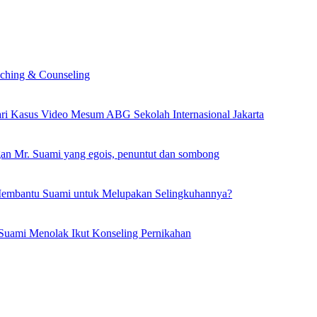
ching & Counseling
dari Kasus Video Mesum ABG Sekolah Internasional Jakarta
an Mr. Suami yang egois, penuntut dan sombong
embantu Suami untuk Melupakan Selingkuhannya?
a Suami Menolak Ikut Konseling Pernikahan