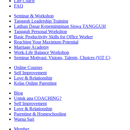
Life Coach
FAQ
Seminar & Workshop
Tangguh Leadership Training
Latihan Dasar Kepemimpinan Siswa TANGGUH
Tangguh Personal Workshop
Basic Productivity Skills for Office Worker
Reaching Your Maximum Potential
Marriage Academy
Work-Life Balance Workshop
Seminar Motivasi: Visions, Talents, Choices (ViT C)
Online Courses
Self Improvement
Love & Relationship
Kelas Online Parenting
Blog
Untuk apa COACHING?
Self Improvement
Love & Relationship
Parenting & Homeschooling
Warna Sari
Member