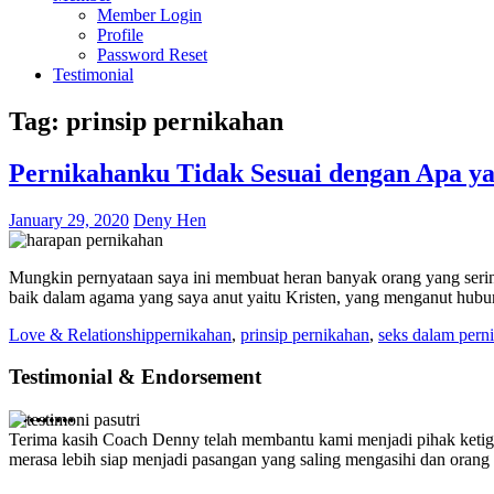
Member Login
Profile
Password Reset
Testimonial
Tag:
prinsip pernikahan
Pernikahanku Tidak Sesuai dengan Apa y
January 29, 2020
Deny Hen
Mungkin pernyataan saya ini membuat heran banyak orang yang serin
baik dalam agama yang saya anut yaitu Kristen, yang menganut hub
Love & Relationship
pernikahan
,
prinsip pernikahan
,
seks dalam pern
Testimonial & Endorsement
•
•
•
•
•
•
•
•
•
•
Terima kasih Coach Denny telah membantu kami menjadi pihak ketiga y
Terimakasih coach Deny Hen, ilmunya sangat bermanfaat bagi pasutri
merasa lebih siap menjadi pasangan yang saling mengasihi dan orang t
mudah. Pak Deny juga cermat dan netral untuk menengahi konflik. Hu