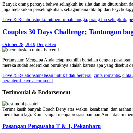
Banyak orang percaya bahwa selingkuh itu sifat dan itu diturunkan
juga melakukan perselingkuhan, sebagaimana dikutip dari Psycholog
Love & Relationship
komitmen rumah tangga
,
orang tua selingkuh
,
pe
Couples 30 Days Challenge; Tantangan ba
October 28, 2019
Deny Hen
Pertanyaan: Mengapa Anda tetap memilih bertahan dengan pasangan y
mereka sudah sedemikan buruknya adalah karena apa yang disebut d
Love & Relationship
alasan untuk tidak bercerai
,
cinta romantis
,
cinta 
berantem
Leave a comment
Testimonial & Endorsement
Terima kasih banyak Coach Deny atas waktu, kesabaran, dan arahan m
memahami lagi. Kami sangat mengapresiasi bantuan Anda dalam meny
Pasangan Pengusaha T & J, Pekanbaru