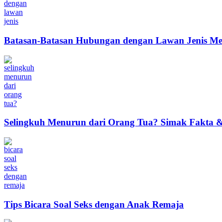
Batasan-Batasan Hubungan dengan Lawan Jenis Me
Selingkuh Menurun dari Orang Tua? Simak Fakta & 
Tips Bicara Soal Seks dengan Anak Remaja