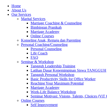
Skip
Home
to
About Us
content
Our Services
Marital Services
Marriage Coaching & Counseling
Bimbingan Pranikah
Marriage Academy
Online Courses
Konseling Anak, Remaja dan Parenting
Personal Coaching/Counseling
Personal Counseling
Life Coach
FAQ
Seminar & Workshop
Tangguh Leadership Training
Latihan Dasar Kepemimpinan Siswa TANGGUH
Tangguh Personal Workshop
Basic Productivity Skills for Office Worker
Reaching Your Maximum Potential
Marriage Academy
Work-Life Balance Workshop
Seminar Motivasi: Visions, Talents, Choices (ViT 
Online Courses
Self Improvement