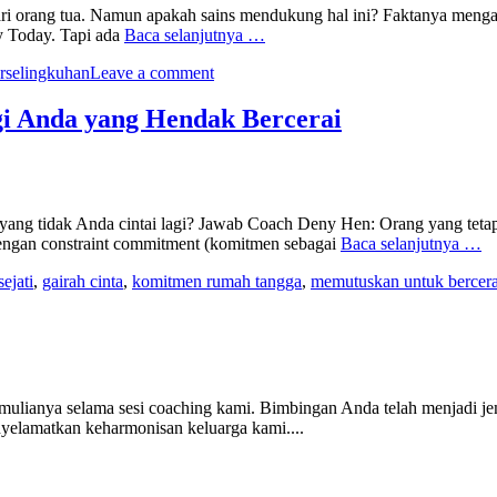
 dari orang tua. Namun apakah sains mendukung hal ini? Faktanya men
y Today. Tapi ada
Baca selanjutnya …
rselingkuhan
Leave a comment
gi Anda yang Hendak Bercerai
ang tidak Anda cintai lagi? Jawab Coach Deny Hen: Orang yang tetap
engan constraint commitment (komitmen sebagai
Baca selanjutnya …
sejati
,
gairah cinta
,
komitmen rumah tangga
,
memutuskan untuk bercera
ulianya selama sesi coaching kami. Bimbingan Anda telah menjadi jem
elamatkan keharmonisan keluarga kami....