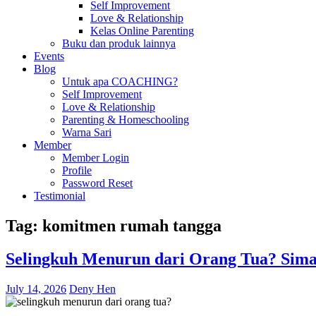
Self Improvement
Love & Relationship
Kelas Online Parenting
Buku dan produk lainnya
Events
Blog
Untuk apa COACHING?
Self Improvement
Love & Relationship
Parenting & Homeschooling
Warna Sari
Member
Member Login
Profile
Password Reset
Testimonial
Tag:
komitmen rumah tangga
Selingkuh Menurun dari Orang Tua? Simak
July 14, 2026
Deny Hen