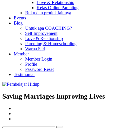
Love & Relationship
Kelas Online Parenting
Buku dan produk lainnya
Events
Blog
Untuk apa COACHING?
Self Improvement
Love & Relationship
Parenting & Homeschooling
Warna Sari
Member
Member Login
Profile
Password Reset
Testimonial
Saving Marriages Improving Lives
Facebook
Page
Instagram
Youtube