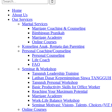
Search
for:
Home
About Us
Our Services
Marital Services
Marriage Coaching & Counseling
Bimbingan Pranikah
Marriage Academy
Online Courses
Konseling Anak, Remaja dan Parenting
Personal Coaching/Counseling
Personal Counseling
Life Coach
FAQ
Seminar & Workshop
Tangguh Leadership Training
Latihan Dasar Kepemimpinan Siswa TANGGUH
Tangguh Personal Workshop
Basic Productivity Skills for Office Worker
Reaching Your Maximum Potential
Marriage Academy
Work-Life Balance Workshop
Seminar Motivasi: Visions, Talents, Choices (ViT 
Online Courses