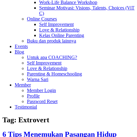
Work-Life Balance Workshop
Seminar Motivasi: Visions, Talents, Choices (ViT
C)
Online Courses
Self Improvement
Love & Relationship
Kelas Online Parenting
Buku dan produk lainnya
Events
Blog
Untuk apa COACHING?
Self Improvement
Love & Relationship
Parenting & Homeschooling
Warna Sari
Member
Member Login
Profile
Password Reset
Testimonial
Tag:
Extrovert
6 Tips Menemukan Pasangan Hidup