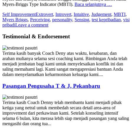
Myers-Briggs Type Indicator (MBTI).
Baca selanjutnya …
Self Improvement
Extrovert
,
Introvert
,
Intuitive
,
Judgement
,
MBTI
,
Myers Briggs
,
Perceiving
,
personality
,
Sensing
,
test kepribadian
,
visi
pribadi
Leave a comment
Testimonial & Endorsement
Terima kasih banyak Coach Deny atas waktu, kesabaran, dan
arahan mulianya selama sesi coaching kami. Bimbingan Anda telah
menjadi jembatan bagi kami untuk menyelesaikan konflik ini dan
saling memahami lagi. Kami sangat mengapresiasi bantuan Anda
dalam menyelamatkan keharmonisan keluarga kami....
Pasangan Pengusaha T & J, Pekanbaru
Terima kasih Coach Denny telah membantu kami menjadi pihak
ketiga yang netral untuk membedah secara detail area-area of
improvement dari perkawinan kami. Setelah konseling intensif
selama 6 bulan, kita merasa lebih siap menjadi pasangan yang saling
mengasihi dan orang tua...