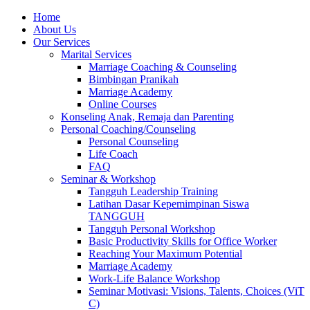
Skip
Home
to
About Us
content
Our Services
Marital Services
Marriage Coaching & Counseling
Bimbingan Pranikah
Marriage Academy
Online Courses
Konseling Anak, Remaja dan Parenting
Personal Coaching/Counseling
Personal Counseling
Life Coach
FAQ
Seminar & Workshop
Tangguh Leadership Training
Latihan Dasar Kepemimpinan Siswa
TANGGUH
Tangguh Personal Workshop
Basic Productivity Skills for Office Worker
Reaching Your Maximum Potential
Marriage Academy
Work-Life Balance Workshop
Seminar Motivasi: Visions, Talents, Choices (ViT
C)