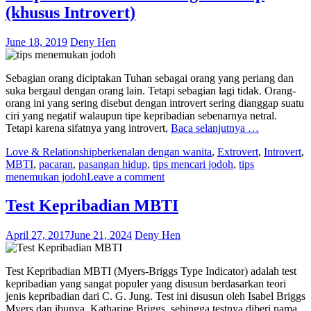
(khusus Introvert)
June 18, 2019
Deny Hen
Sebagian orang diciptakan Tuhan sebagai orang yang periang dan
suka bergaul dengan orang lain. Tetapi sebagian lagi tidak. Orang-
orang ini yang sering disebut dengan introvert sering dianggap suatu
ciri yang negatif walaupun tipe kepribadian sebenarnya netral.
Tetapi karena sifatnya yang introvert,
Baca selanjutnya …
Love & Relationship
berkenalan dengan wanita
,
Extrovert
,
Introvert
,
MBTI
,
pacaran
,
pasangan hidup
,
tips mencari jodoh
,
tips
menemukan jodoh
Leave a comment
Test Kepribadian MBTI
April 27, 2017
June 21, 2024
Deny Hen
Test Kepribadian MBTI (Myers-Briggs Type Indicator) adalah test
kepribadian yang sangat populer yang disusun berdasarkan teori
jenis kepribadian dari C. G. Jung. Test ini disusun oleh Isabel Briggs
Myers dan ibunya, Katharine Briggs, sehingga testnya diberi nama