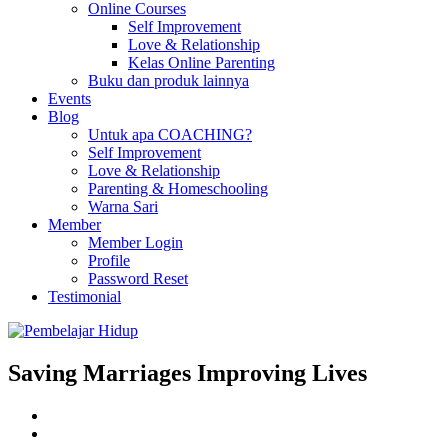
Online Courses
Self Improvement
Love & Relationship
Kelas Online Parenting
Buku dan produk lainnya
Events
Blog
Untuk apa COACHING?
Self Improvement
Love & Relationship
Parenting & Homeschooling
Warna Sari
Member
Member Login
Profile
Password Reset
Testimonial
Saving Marriages Improving Lives
Facebook
Page
Instagram