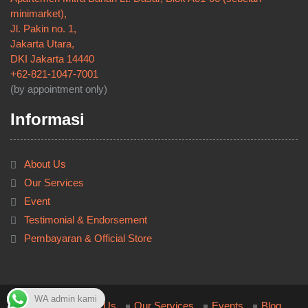
minimarket),
Jl. Pakin no. 1,
Jakarta Utara,
DKI Jakarta 14440
+62-821-1047-7001
(by appointment only)
Informasi
About Us
Our Services
Event
Testimonial & Endorsement
Pembayaran & Official Store
WA admin kami
Home
About Us
Our Services
Events
Blog