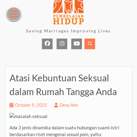
Skip
to
content
Saving Marriages Improving Lives
Facebook
Instagram
Youtube
Page
Atasi Kebuntuan Seksual
dalam Rumah Tangga Anda
October 9, 2025
Deny Hen
Ada 3 jenis dinamika dalam suatu hubungan suami-istri
berdasarkan riset mengenai
sexual pain
, yaitu: