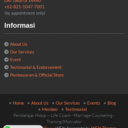
DKI Jakarta 14440
+62-821-1047-7001
(by appointment only)
Informasi
About Us
Our Services
Event
Testimonial & Endorsement
Pembayaran & Official Store
Home
About Us
Our Services
Events
Blog
Member
Testimonial
Pembelajar Hidup -- Life Coach - Marriage Counseling -
Training/Motivator