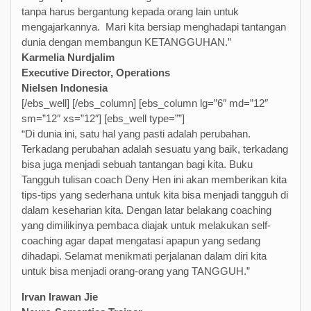
tanpa harus bergantung kepada orang lain untuk
mengajarkannya. Mari kita bersiap menghadapi tantangan
dunia dengan membangun KETANGGUHAN.”
Karmelia Nurdjalim
Executive Director, Operations
Nielsen Indonesia
[/ebs_well] [/ebs_column] [ebs_column lg=”6″ md=”12″
sm=”12″ xs=”12″] [ebs_well type=””]
“Di dunia ini, satu hal yang pasti adalah perubahan.
Terkadang perubahan adalah sesuatu yang baik, terkadang
bisa juga menjadi sebuah tantangan bagi kita. Buku
Tangguh tulisan coach Deny Hen ini akan memberikan kita
tips-tips yang sederhana untuk kita bisa menjadi tangguh di
dalam keseharian kita. Dengan latar belakang coaching
yang dimilikinya pembaca diajak untuk melakukan self-
coaching agar dapat mengatasi apapun yang sedang
dihadapi. Selamat menikmati perjalanan dalam diri kita
untuk bisa menjadi orang-orang yang TANGGUH.”
Irvan Irawan Jie