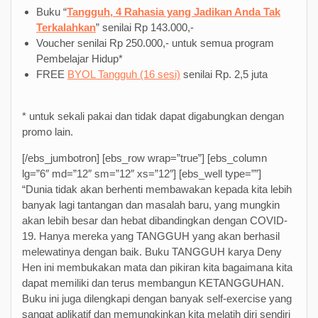
Buku “
Tangguh, 4 Rahasia yang Jadikan Anda Tak
Terkalahkan
” senilai Rp 143.000,-
Voucher senilai Rp 250.000,- untuk semua program
Pembelajar Hidup*
FREE
BYOL Tangguh (16 sesi)
senilai Rp. 2,5 juta
* untuk sekali pakai dan tidak dapat digabungkan dengan
promo lain.
[/ebs_jumbotron] [ebs_row wrap=”true”] [ebs_column
lg=”6″ md=”12″ sm=”12″ xs=”12″] [ebs_well type=””]
“Dunia tidak akan berhenti membawakan kepada kita lebih
banyak lagi tantangan dan masalah baru, yang mungkin
akan lebih besar dan hebat dibandingkan dengan COVID-
19. Hanya mereka yang TANGGUH yang akan berhasil
melewatinya dengan baik. Buku TANGGUH karya Deny
Hen ini membukakan mata dan pikiran kita bagaimana kita
dapat memiliki dan terus membangun KETANGGUHAN.
Buku ini juga dilengkapi dengan banyak self-exercise yang
sangat aplikatif dan memungkinkan kita melatih diri sendiri