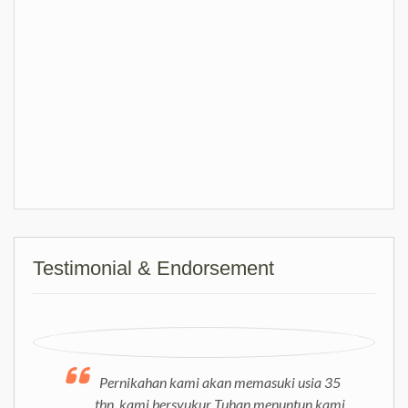
Testimonial & Endorsement
Pernikahan kami akan memasuki usia 35
Coach Deny memberikan konseling yang
thn, kami bersyukur Tuhan menuntun kami
sangat tepat sasaran. Terima kasih Coach