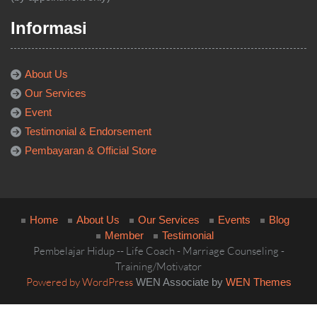
Jakarta Utara,
DKI Jakarta 14440
+62-821-1047-7001
(by appointment only)
Informasi
About Us
Our Services
Event
Testimonial & Endorsement
Pembayaran & Official Store
Home
About Us
Our Services
Events
Blog
Member
Testimonial
Pembelajar Hidup -- Life Coach - Marriage Counseling -