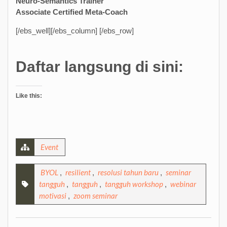
Neuro-Semantics Trainer
Associate Certified Meta-Coach
[/ebs_well][/ebs_column] [/ebs_row]
Daftar langsung di sini:
Like this:
Event
BYOL
resilient
resolusi tahun baru
seminar
,
,
,
tangguh
tangguh
tangguh workshop
webinar
,
,
,
motivasi
zoom seminar
,