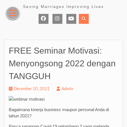
Skip
Saving Marriages Improving Lives
to
content
Facebook
Instagram
Youtube
Page
FREE Seminar Motivasi:
Menyongsong 2022 dengan
TANGGUH
December 10, 2021
Admin
Bagaimana kinerja business maupun personal Anda di
tahun 2021?
Pasca serangan Covid-19 gelombang 2 yang melanda