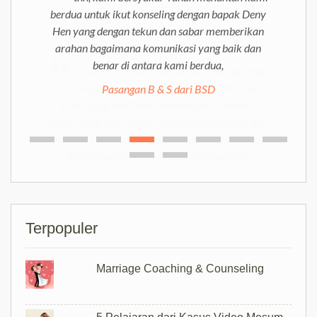
berdua untuk ikut konseling dengan bapak Deny
Deny yang telah membantu kami melewati
Hen yang dengan tekun dan sabar memberikan
masa-masa sulit ini dan membekalkan kami skill
arahan bagaimana komunikasi yang baik dan
komunikasi yang tepat untuk dapat menjalani
benar di antara kami berdua,
pernikahan ini dengan baik ke depannya.
Pasangan B & S dari BSD
Pasangan anonim di Jakarta
Terpopuler