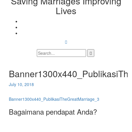
Saving Marriages Improving
Lives
Facebook
Page
Instagram
Youtube
Search
for:
Banner1300x440_PublikasiTh
July 10, 2018
Post
Banner1300x440_PublikasiTheGreatMarriage_3
navigation
Bagaimana pendapat Anda?