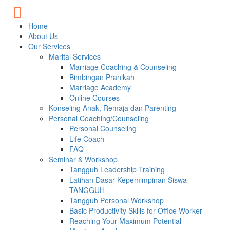
Skip
to
content
Home
About Us
Our Services
Marital Services
Marriage Coaching & Counseling
Bimbingan Pranikah
Marriage Academy
Online Courses
Konseling Anak, Remaja dan Parenting
Personal Coaching/Counseling
Personal Counseling
Life Coach
FAQ
Seminar & Workshop
Tangguh Leadership Training
Latihan Dasar Kepemimpinan Siswa
TANGGUH
Tangguh Personal Workshop
Basic Productivity Skills for Office Worker
Reaching Your Maximum Potential