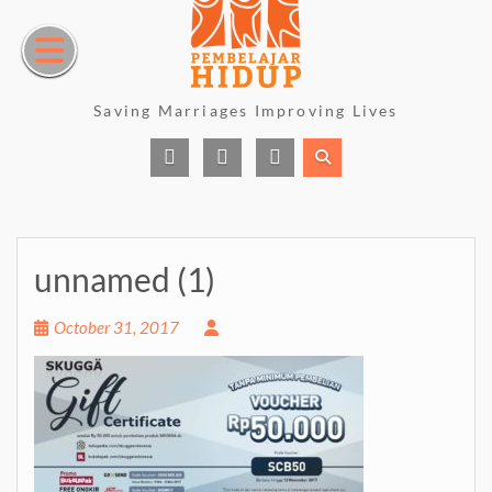
Skip
to
content
Saving Marriages Improving Lives
Facebook
Instagram
Youtube
Page
unnamed (1)
October 31, 2017