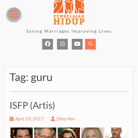
Skip
to
content
Saving Marriages Improving Lives
Facebook
Instagram
Youtube
Page
Tag:
guru
ISFP (Artis)
April 29, 2017
Deny Hen