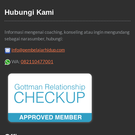
Hubungi Kami
Informasi mengenai coaching, konseling atau ingin mengundang
sebagai narasumber, hubungi:
info@pembelajarhidup.com
WA:
082110477001