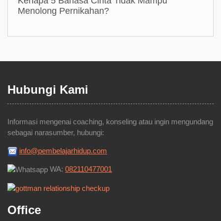
Kenapa 5 Bahasa Cinta Tidak Mampu
Menolong Pernikahan?
Hubungi Kami
Informasi mengenai coaching, konseling atau ingin mengundang
sebagai narasumber, hubungi:
info@pembelajarhidup.com
WA:
082110477001
Office