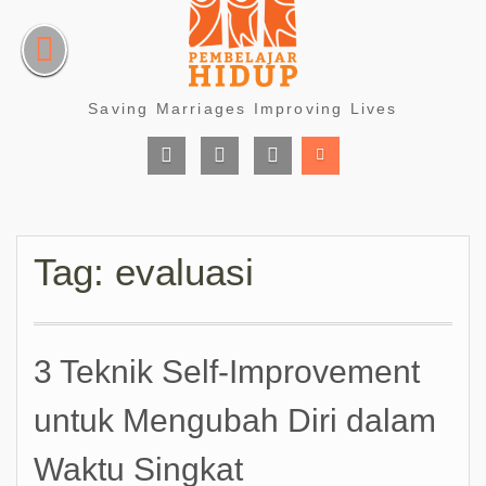
Skip
to
content
Saving Marriages Improving Lives
Facebook
Instagram
Youtube
Page
Tag:
evaluasi
3 Teknik Self-Improvement
untuk Mengubah Diri dalam
Waktu Singkat