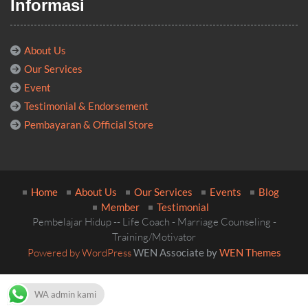
Informasi
About Us
Our Services
Event
Testimonial & Endorsement
Pembayaran & Official Store
Home
About Us
Our Services
Events
Blog
Member
Testimonial
Pembelajar Hidup -- Life Coach - Marriage Counseling -
Training/Motivator
Powered by WordPress
WEN Associate by
WEN Themes
WA admin kami