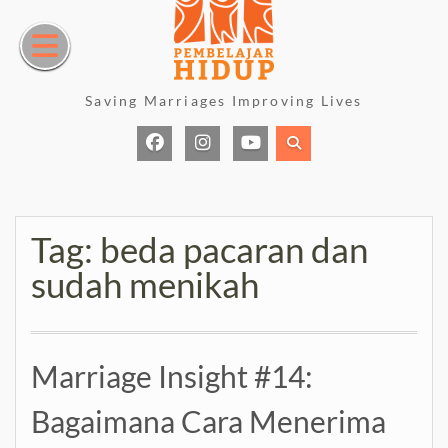
Skip
to
content
Saving Marriages Improving Lives
Facebook
Instagram
Youtube
Page
Tag:
beda pacaran dan
sudah menikah
Marriage Insight #14:
Bagaimana Cara Menerima