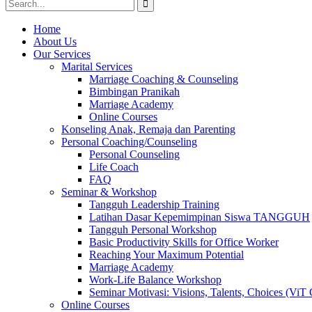
Search
for:
Home
About Us
Our Services
Marital Services
Marriage Coaching & Counseling
Bimbingan Pranikah
Marriage Academy
Online Courses
Konseling Anak, Remaja dan Parenting
Personal Coaching/Counseling
Personal Counseling
Life Coach
FAQ
Seminar & Workshop
Tangguh Leadership Training
Latihan Dasar Kepemimpinan Siswa TANGGUH
Tangguh Personal Workshop
Basic Productivity Skills for Office Worker
Reaching Your Maximum Potential
Marriage Academy
Work-Life Balance Workshop
Seminar Motivasi: Visions, Talents, Choices (ViT 
Online Courses