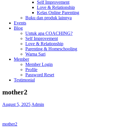
Self Improvement
Love & Relationship
Kelas Online Parenting
Buku dan produk lainnya
Events
Blog
Untuk apa COACHING?
Self Improvement
Love & Relationship
Parenting & Homeschooling
Warna Sari
Member
Member Login
Profile
Password Reset
Testimonial
mother2
August 5, 2025
Admin
Post
mother2