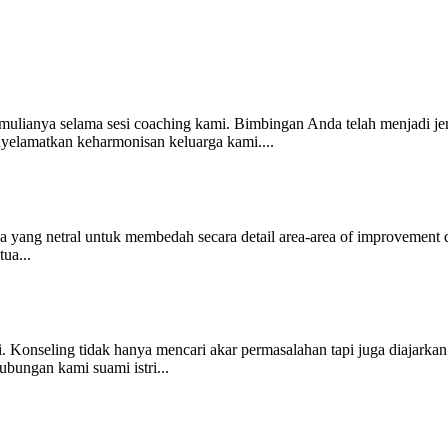
ulianya selama sesi coaching kami. Bimbingan Anda telah menjadi jem
elamatkan keharmonisan keluarga kami....
ang netral untuk membedah secara detail area-area of improvement dar
ua...
. Konseling tidak hanya mencari akar permasalahan tapi juga diajarka
bungan kami suami istri...