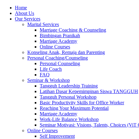
Skip
Home
to
About Us
content
Our Services
Marital Services
Marriage Coaching & Counseling
Bimbingan Pranikah
Marriage Academy
Online Courses
Konseling Anak, Remaja dan Parenting
Personal Coaching/Counseling
Personal Counseling
Life Coach
FAQ
Seminar & Workshop
Tangguh Leadership Training
Latihan Dasar Kepemimpinan Siswa TANGGUH
Tangguh Personal Workshop
Basic Productivity Skills for Office Worker
Reaching Your Maximum Potential
Marriage Academy
Work-Life Balance Workshop
Seminar Motivasi: Visions, Talents, Choices (ViT 
Online Courses
Self Improvement