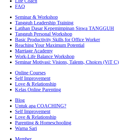
Life Coach
FAQ
Seminar & Workshop
Tangguh Leadership Training
Latihan Dasar Kepemimpinan Siswa TANGGUH
Tangguh Personal Workshop
Basic Productivity Skills for Office Worker
Reaching Your Maximum Potential
Marriage Academy
Work-Life Balance Workshop
Seminar Motivasi: Visions, Talents, Choices (ViT C)
Online Courses
Self Improvement
Love & Relationship
Kelas Online Parenting
Blog
Untuk apa COACHING?
Self Improvement
Love & Relationship
Parenting & Homeschooling
Warna Sari
Member