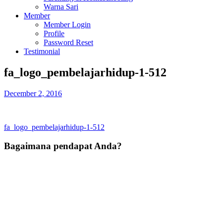
Warna Sari
Member
Member Login
Profile
Password Reset
Testimonial
fa_logo_pembelajarhidup-1-512
December 2, 2016
Post
fa_logo_pembelajarhidup-1-512
navigation
Bagaimana pendapat Anda?