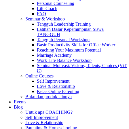
Personal Counseling
Life Coach
FAQ
Seminar & Workshop
Tangguh Leadership Training
Latihan Dasar Kepemimpinan Siswa
TANGGUH
Tangguh Personal Workshop
Basic Productivity Skills for Office Worker
Reaching Your Maximum Potential
Marriage Academy
Work-Life Balance Workshop
Seminar Motivasi: Visions, Talents, Choices (ViT
C)
Online Courses
Self Improvement
Love & Relationship
Kelas Online Parenting
Buku dan produk lainnya
Events
Blog
Untuk apa COACHING?
Self Improvement
Love & Relationship
Parenting & Homeschooling