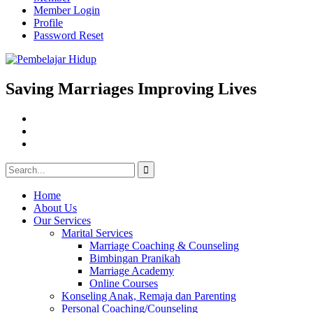
Member Login
Profile
Password Reset
Skip
to
content
Saving Marriages Improving Lives
Facebook
Page
Instagram
Youtube
Search
for:
Home
About Us
Our Services
Marital Services
Marriage Coaching & Counseling
Bimbingan Pranikah
Marriage Academy
Online Courses
Konseling Anak, Remaja dan Parenting
Personal Coaching/Counseling