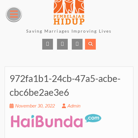
Skip
to
content
Saving Marriages Improving Lives
Facebook
Instagram
Youtube
Page
972fa1b1-24cb-47a5-acbe-
cbc6be2ae3e6
November 30, 2022
Admin