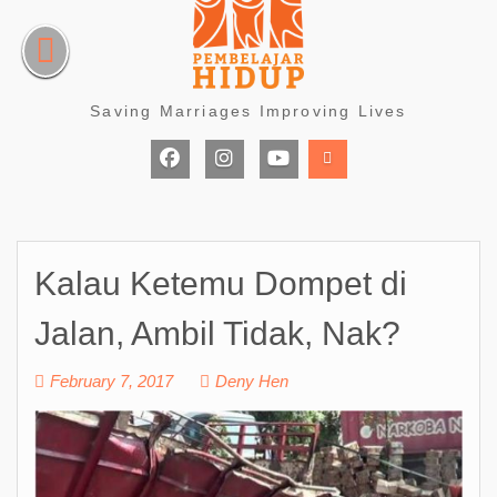
Skip
to
content
Saving Marriages Improving Lives
Facebook
Instagram
Youtube
Page
Kalau Ketemu Dompet di
Jalan, Ambil Tidak, Nak?
February 7, 2017
Deny Hen