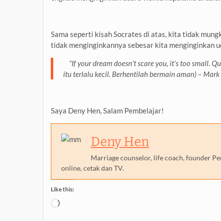
Sama seperti kisah Socrates di atas, kita tidak mun
tidak menginginkannya sebesar kita menginginkan u
“If your dream doesn’t scare you, it’s too small. Qui
itu terlalu kecil. Berhentilah bermain aman) – Mark
Saya Deny Hen, Salam Pembelajar!
Deny Hen
Marriage counselor, life coach, founder P
online, cetak dan TV.
Like this:
Loading…