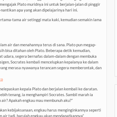
 mengajak Plato muridnya ini untuk berjalan-jalan di pinggir
nantikan apa yang akan dipelajarinya hari ini.
ertama-tama air setinggi mata kaki, kemudian semakin lama
lam air dan menahannya terus di sana. Plato pun megap-
sih bisa ditahan oleh Plato. Beberapa detik kemudian,
pat udara, segera bernafas dalam-dalam dengan membuka
sigen, Socrates kembali mencelupkan kepalanya ke dalam
Plato yang merasa nyawanya terancam segera memberontak, dan
melepaskan kepala Plato dan berjalan kembali ke daratan.
ebih tenang, ia menghampiri Socrates. Sambil marah ia
m air? Apakah engkau mau membunuh aku?”
kan kebijaksanaan, engkau harus menginginkannya seperti
 air tadi, barulah engkau akan mendapatkannya”