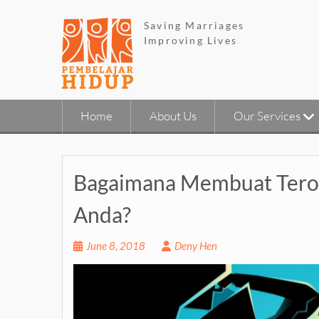
Skip
to
Saving Marriages
content
Improving Lives
Home
About Us
Our Services
Bagaimana Membuat Terob
Anda?
June 8, 2018
Deny Hen