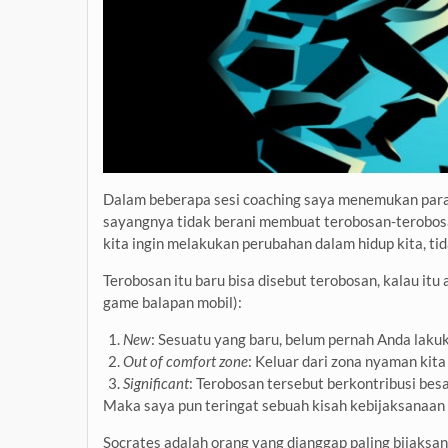
Dalam beberapa sesi coaching saya menemukan para kl
sayangnya tidak berani membuat terobosan-terobosa
kita ingin melakukan perubahan dalam hidup kita, ti
Terobosan itu baru bisa disebut terobosan, kalau it
game balapan mobil):
New
: Sesuatu yang baru, belum pernah Anda lak
Out of comfort zone
: Keluar dari zona nyaman kita
Significant
: Terobosan tersebut berkontribusi besa
Maka saya pun teringat sebuah kisah kebijaksanaan 
Socrates adalah orang yang dianggap paling bijaksa