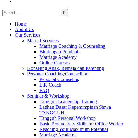
Youtube
Search
for:
Home
About Us
Our Services
Marital Services
Marriage Coaching & Counseling
Bimbingan Pranikah
Marriage Academy
Online Courses
Konseling Anak, Remaja dan Parenting
Personal Coaching/Counseling
Personal Counseling
Life Coach
FAQ
Seminar & Workshop
Tangguh Leadership Training
Latihan Dasar Kepemimpinan Siswa
TANGGUH
Tangguh Personal Workshop
Basic Productivity Skills for Office Worker
Reaching Your Maximum Potential
Marriage Academy