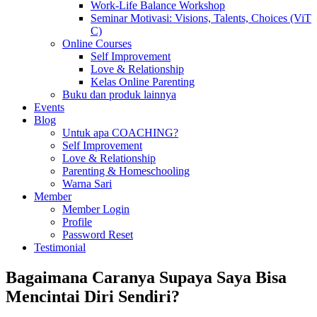
Work-Life Balance Workshop
Seminar Motivasi: Visions, Talents, Choices (ViT
C)
Online Courses
Self Improvement
Love & Relationship
Kelas Online Parenting
Buku dan produk lainnya
Events
Blog
Untuk apa COACHING?
Self Improvement
Love & Relationship
Parenting & Homeschooling
Warna Sari
Member
Member Login
Profile
Password Reset
Testimonial
Bagaimana Caranya Supaya Saya Bisa
Mencintai Diri Sendiri?