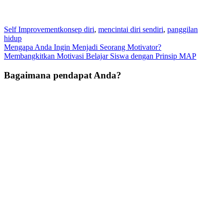
Self Improvement
konsep diri
,
mencintai diri sendiri
,
panggilan
hidup
Post
Mengapa Anda Ingin Menjadi Seorang Motivator?
Membangkitkan Motivasi Belajar Siswa dengan Prinsip MAP
navigation
Bagaimana pendapat Anda?