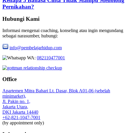
Kenapa 5 Bahasa Cinta Tidak Mampu Menolong
Pernikahan?
Hubungi Kami
Informasi mengenai coaching, konseling atau ingin mengundang
sebagai narasumber, hubungi:
info@pembelajarhidup.com
WA:
082110477001
Office
Apartemen Mitra Bahari Lt. Dasar, Blok A01-06 (sebelah
minimarket),
Jl. Pakin no. 1,
Jakarta Utara,
DKI Jakarta 14440
+62-821-1047-7001
(by appointment only)