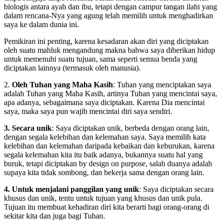
biologis antara ayah dan ibu, tetapi dengan campur tangan ilahi yang
dalam rencana-Nya yang agung telah memilih untuk menghadirkan
saya ke dalam dunia ini.
Pemikiran ini penting, karena kesadaran akan diri yang diciptakan
oleh suatu mahluk mengandung makna bahwa saya diberikan hidup
untuk memenuhi suatu tujuan, sama seperti semua benda yang
diciptakan lainnya (termasuk oleh manusia).
2.
Oleh Tuhan yang Maha Kasih
: Tuhan yang menciptakan saya
adalah Tuhan yang Maha Kasih, artinya Tuhan yang mencintai saya,
apa adanya, sebagaimana saya diciptakan. Karena Dia mencintai
saya, maka saya pun wajib mencintai diri saya sendiri.
3. Secara unik
: Saya diciptakan unik, berbeda dengan orang lain,
dengan segala kelebihan dan kelemahan saya. Saya memilih kata
kelebihan dan kelemahan daripada kebaikan dan keburukan, karena
segala kelemahan kita itu baik adanya, bukannya suatu hal yang
buruk, tetapi diciptakan by design on purpose, salah duanya adalah
supaya kita tidak sombong, dan bekerja sama dengan orang lain.
4. Untuk menjalani panggilan yang unik
: Saya diciptakan secara
khusus dan unik, tentu untuk tujuan yang khusus dan unik pula.
Tujuan itu membuat kehadiran diri kita berarti bagi orang-orang di
sekitar kita dan juga bagi Tuhan.