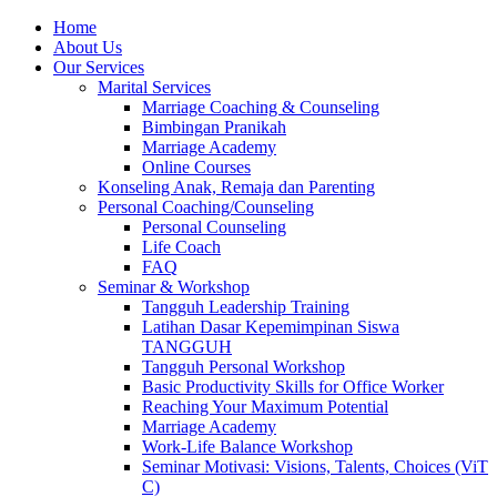
Skip
Home
to
About Us
content
Our Services
Marital Services
Marriage Coaching & Counseling
Bimbingan Pranikah
Marriage Academy
Online Courses
Konseling Anak, Remaja dan Parenting
Personal Coaching/Counseling
Personal Counseling
Life Coach
FAQ
Seminar & Workshop
Tangguh Leadership Training
Latihan Dasar Kepemimpinan Siswa
TANGGUH
Tangguh Personal Workshop
Basic Productivity Skills for Office Worker
Reaching Your Maximum Potential
Marriage Academy
Work-Life Balance Workshop
Seminar Motivasi: Visions, Talents, Choices (ViT
C)