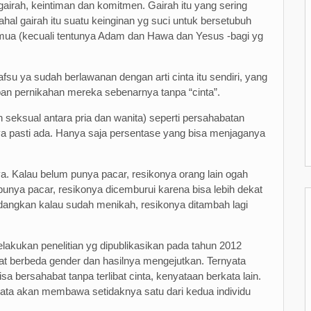
i gairah, keintiman dan komitmen. Gairah itu yang sering
hal gairah itu suatu keinginan yg suci untuk bersetubuh
emua (kecuali tentunya Adam dan Hawa dan Yesus -bagi yg
afsu ya sudah berlawanan dengan arti cinta itu sendiri, yang
pan pernikahan mereka sebenarnya tanpa “cinta”.
n seksual antara pria dan wanita) seperti persahabatan
k ya pasti ada. Hanya saja persentase yang bisa menjaganya
a. Kalau belum punya pacar, resikonya orang lain ogah
punya pacar, resikonya dicemburui karena bisa lebih dekat
dangkan kalau sudah menikah, resikonya ditambah lagi
elakukan penelitian yg dipublikasikan pada tahun 2012
t berbeda gender dan hasilnya mengejutkan. Ternyata
a bersahabat tanpa terlibat cinta, kenyataan berkata lain.
ata akan membawa setidaknya satu dari kedua individu