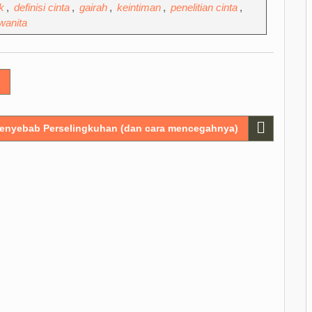
k
,
definisi cinta
,
gairah
,
keintiman
,
penelitian cinta
,
wanita
Penyebab Perselingkuhan (dan cara mencegahnya)