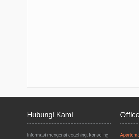
Hubungi Kami
Offic
Informasi mengenai coaching, konseling
Apartemen