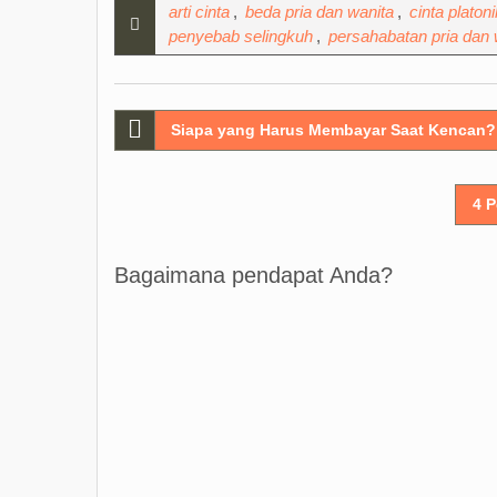
arti cinta
,
beda pria dan wanita
,
cinta platoni
penyebab selingkuh
,
persahabatan pria dan 
Post
Siapa yang Harus Membayar Saat Kencan?
navigation
4 
Bagaimana pendapat Anda?