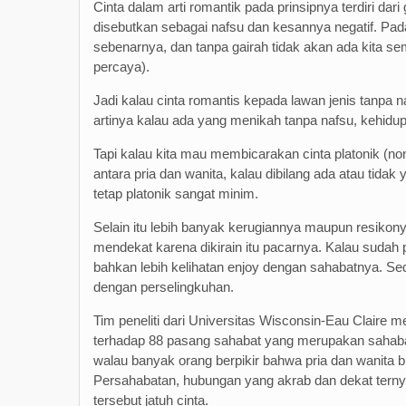
Cinta dalam arti romantik pada prinsipnya terdiri dar
disebutkan sebagai nafsu dan kesannya negatif. Pada
sebenarnya, dan tanpa gairah tidak akan ada kita s
percaya).
Jadi kalau cinta romantis kepada lawan jenis tanpa n
artinya kalau ada yang menikah tanpa nafsu, kehidu
Tapi kalau kita mau membicarakan cinta platonik (no
antara pria dan wanita, kalau dibilang ada atau tida
tetap platonik sangat minim.
Selain itu lebih banyak kerugiannya maupun resikony
mendekat karena dikirain itu pacarnya. Kalau sudah 
bahkan lebih kelihatan enjoy dengan sahabatnya. Se
dengan perselingkuhan.
Tim peneliti dari Universitas Wisconsin-Eau Claire m
terhadap 88 pasang sahabat yang merupakan sahaba
walau banyak orang berpikir bahwa pria dan wanita bis
Persahabatan, hubungan yang akrab dan dekat terny
tersebut jatuh cinta.