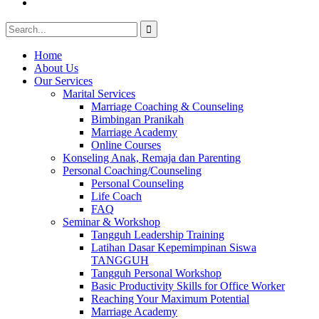
Youtube
Search
for:
Home
About Us
Our Services
Marital Services
Marriage Coaching & Counseling
Bimbingan Pranikah
Marriage Academy
Online Courses
Konseling Anak, Remaja dan Parenting
Personal Coaching/Counseling
Personal Counseling
Life Coach
FAQ
Seminar & Workshop
Tangguh Leadership Training
Latihan Dasar Kepemimpinan Siswa
TANGGUH
Tangguh Personal Workshop
Basic Productivity Skills for Office Worker
Reaching Your Maximum Potential
Marriage Academy