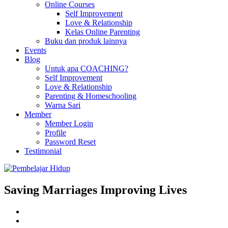
Online Courses
Self Improvement
Love & Relationship
Kelas Online Parenting
Buku dan produk lainnya
Events
Blog
Untuk apa COACHING?
Self Improvement
Love & Relationship
Parenting & Homeschooling
Warna Sari
Member
Member Login
Profile
Password Reset
Testimonial
Saving Marriages Improving Lives
Facebook
Page
Instagram