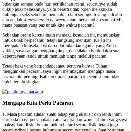
bujangan sampai pada hari pernikahan resmi, sepertinya sudah
cukup jelas batasannya, yaitu berarti tidak boleh melakukan
hubungan seks sebelum menikah. Tetapi seringkali yang jadi abu-
abu adalah
somewhere in between
antara bersentuhan sampai ML,
mana batasan yang pas untuk kita waktu pacaran?
Sebagian orang karena ingin menjaga kesucian ini, memutuskan
untuk tidak berpacaran, tetapi langsung menikah. Kalau ini
merupakan konsekuensi dari nilai-nilai dan agama yang Anda
yakini, saya sangat menghargainya, dan silakan bertindak sesuai
kepercayaan Anda untuk menikah tanpa melalui pacaran.
Tetapi bagi yang berpendapat atau percaya bahwa Tuhan
mengijinkan pacaran, saya ingin membagikan mengapa masa
pacaran itu penting. Bahkan durasi pacaran itu sendiri pun tidak
boleh terlalu singkat.
Mengapa Kita Perlu Pacaran
1. Masa pacaran adalah suatu tahap yang ekslusif dan lebih intim
daripada masa persahabatan antara pria dan wanita. Intim yang saya
maksudkan di sini bukan melulu berarti secara fisik, tetapi juga
secara pribadi, secara hubungan secara pengenalan. Saat berteman,