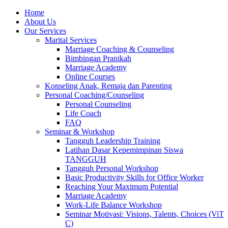
Skip
Home
to
About Us
content
Our Services
Marital Services
Marriage Coaching & Counseling
Bimbingan Pranikah
Marriage Academy
Online Courses
Konseling Anak, Remaja dan Parenting
Personal Coaching/Counseling
Personal Counseling
Life Coach
FAQ
Seminar & Workshop
Tangguh Leadership Training
Latihan Dasar Kepemimpinan Siswa
TANGGUH
Tangguh Personal Workshop
Basic Productivity Skills for Office Worker
Reaching Your Maximum Potential
Marriage Academy
Work-Life Balance Workshop
Seminar Motivasi: Visions, Talents, Choices (ViT
C)