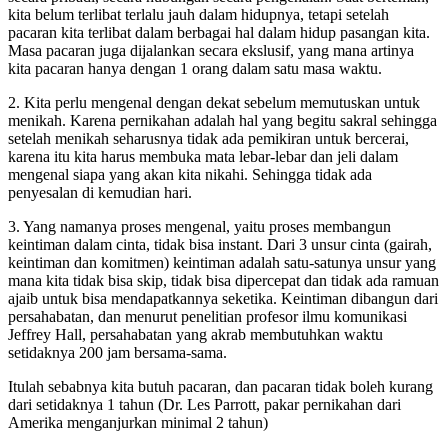
kita belum terlibat terlalu jauh dalam hidupnya, tetapi setelah
pacaran kita terlibat dalam berbagai hal dalam hidup pasangan kita.
Masa pacaran juga dijalankan secara ekslusif, yang mana artinya
kita pacaran hanya dengan 1 orang dalam satu masa waktu.
2. Kita perlu mengenal dengan dekat sebelum memutuskan untuk
menikah. Karena pernikahan adalah hal yang begitu sakral sehingga
setelah menikah seharusnya tidak ada pemikiran untuk bercerai,
karena itu kita harus membuka mata lebar-lebar dan jeli dalam
mengenal siapa yang akan kita nikahi. Sehingga tidak ada
penyesalan di kemudian hari.
3. Yang namanya proses mengenal, yaitu proses membangun
keintiman dalam cinta, tidak bisa instant. Dari 3 unsur cinta (gairah,
keintiman dan komitmen) keintiman adalah satu-satunya unsur yang
mana kita tidak bisa skip, tidak bisa dipercepat dan tidak ada ramuan
ajaib untuk bisa mendapatkannya seketika. Keintiman dibangun dari
persahabatan, dan menurut penelitian
profesor ilmu komunikasi
Jeffrey Hall,
persahabatan yang akrab membutuhkan waktu
setidaknya 200 jam bersama-sama.
Itulah sebabnya kita butuh pacaran, dan pacaran tidak boleh kurang
dari setidaknya 1 tahun (Dr. Les Parrott, pakar pernikahan dari
Amerika menganjurkan minimal 2 tahun)