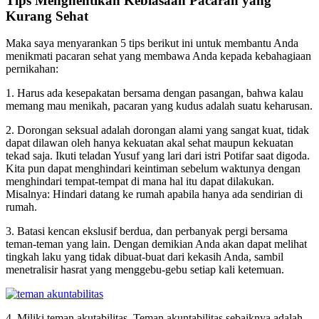
Tips Menghentikan Kebiasaan Pacaran yang
Kurang Sehat
Maka saya menyarankan 5 tips berikut ini untuk membantu Anda
menikmati pacaran sehat yang membawa Anda kepada kebahagiaan
pernikahan:
1. Harus ada kesepakatan bersama dengan pasangan, bahwa kalau
memang mau menikah, pacaran yang kudus adalah suatu keharusan.
2. Dorongan seksual adalah dorongan alami yang sangat kuat, tidak
dapat dilawan oleh hanya kekuatan akal sehat maupun kekuatan
tekad saja. Ikuti teladan Yusuf yang lari dari istri Potifar saat digoda.
Kita pun dapat menghindari keintiman sebelum waktunya dengan
menghindari tempat-tempat di mana hal itu dapat dilakukan.
Misalnya: Hindari datang ke rumah apabila hanya ada sendirian di
rumah.
3. Batasi kencan ekslusif berdua, dan perbanyak pergi bersama
teman-teman yang lain. Dengan demikian Anda akan dapat melihat
tingkah laku yang tidak dibuat-buat dari kekasih Anda, sambil
menetralisir hasrat yang menggebu-gebu setiap kali ketemuan.
4. Miliki teman akutabilitas. Teman akuntabilitas sebaiknya adalah