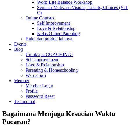
Work-Life Balance Workshop
Seminar Motivasi: Visions, Talents, Choices (ViT
C)
Online Courses
Self Improvement
Love & Relationship
Kelas Online Parenting
Buku dan produk lainnya
Events
Blog
Untuk apa COACHING?
Self Improvement
Love & Relationship
Parenting & Homeschooling
Warna Sari
Member
Member Login
Profile
Password Reset
Testimonial
Bagaimana Menjaga Kesucian Waktu
Pacaran?