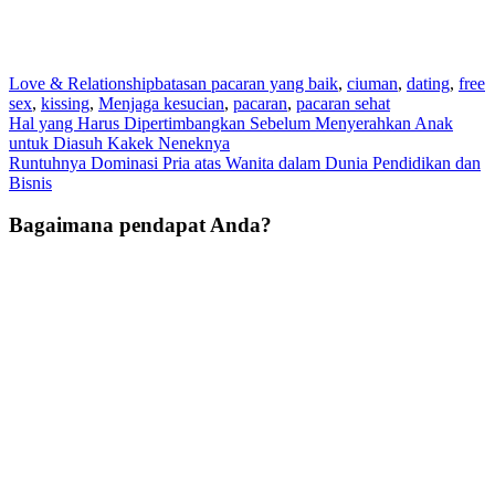
Love & Relationship
batasan pacaran yang baik
,
ciuman
,
dating
,
free
sex
,
kissing
,
Menjaga kesucian
,
pacaran
,
pacaran sehat
Post
Hal yang Harus Dipertimbangkan Sebelum Menyerahkan Anak
untuk Diasuh Kakek Neneknya
navigation
Runtuhnya Dominasi Pria atas Wanita dalam Dunia Pendidikan dan
Bisnis
Bagaimana pendapat Anda?