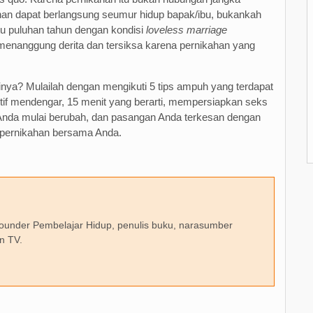
han dapat berlangsung seumur hidup bapak/ibu, bukankah
tu puluhan tahun dengan kondisi
loveless marriage
us menanggung derita dan tersiksa karena pernikahan yang
inya? Mulailah dengan mengikuti 5 tips ampuh yang terdapat
aktif mendengar, 15 menit yang berarti, mempersiapkan seks
Anda mulai berubah, dan pasangan Anda terkesan dengan
 pernikahan bersama Anda.
 founder Pembelajar Hidup, penulis buku, narasumber
n TV.