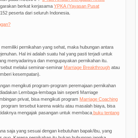
ggarakan berkat kerjasama
YPKA (Yayasan Pusat
152 peserta dari seluruh Indonesia.
ngan?
u memiliki pernikahan yang sehat, maka hubungan antara
enuhan. Hal ini adalah suatu hal yang pasti terjadi untuk
 yang menyadarinya dan mengupayakan pernikahan itu.
rsebut melalui seminar-seminar
Marriage Breakthrough
atau
emberi kesempatan).
asangan mengikuti program-program peremajaan pernikahan
diadakan Lembaga-lembaga lain seperti Marriage
bingan privat, bisa mengikuti program
Marriage Coaching
ti program tersebut karena waktu atau masalah biaya, bisa
etidaknya mengajak pasangan untuk membaca
buku tentang
ana saja yang sesuai dengan kebutuhan bapak/ibu, yang
us quo. Karena pernikahan itu bukan hubungan jangka