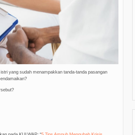
 istri yang sudah menampakkan tanda-tanda pasangan
 mendamaikan?
rsebut?
jukan pada KULWAP: “
5 Tips Ampuh Mengubah Krisis