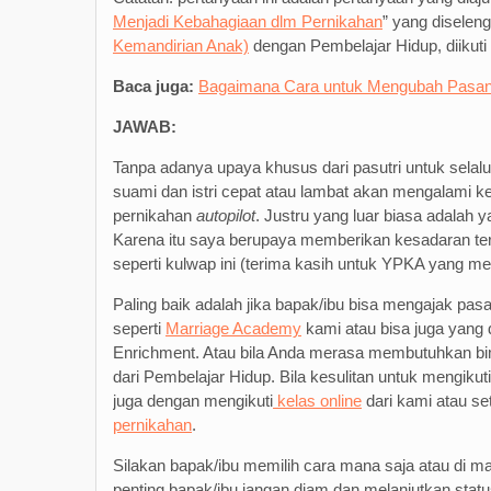
Menjadi Kebahagiaan dlm Pernikahan
” yang diselen
Kemandirian Anak)
dengan Pembelajar Hidup, diikuti 
Baca juga:
Bagaimana Cara untuk Mengubah Pasa
JAWAB:
Tanpa adanya upaya khusus dari pasutri untuk selal
suami dan istri cepat atau lambat akan mengalami kej
pernikahan
autopilot
. Justru yang luar biasa adalah
Karena itu saya berupaya memberikan kesadaran te
seperti kulwap ini (terima kasih untuk YPKA yang m
Paling baik adalah jika bapak/ibu bisa mengajak p
seperti
Marriage Academy
kami atau bisa juga yang 
Enrichment. Atau bila Anda merasa membutuhkan bim
dari Pembelajar Hidup. Bila kesulitan untuk mengiku
juga dengan mengikuti
kelas online
dari kami atau s
pernikahan
.
Silakan bapak/ibu memilih cara mana saja atau di m
penting bapak/ibu jangan diam dan melanjutkan stat