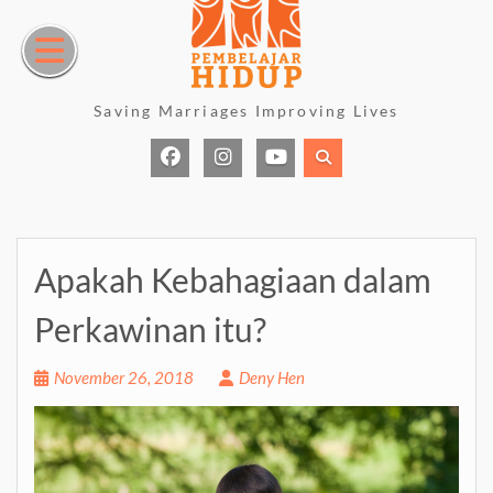
Skip
to
content
Saving Marriages Improving Lives
Facebook
Instagram
Youtube
Page
Apakah Kebahagiaan dalam
Perkawinan itu?
November 26, 2018
Deny Hen