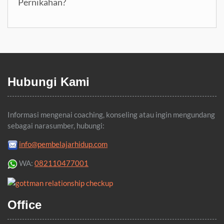
Pernikahan?
Hubungi Kami
Informasi mengenai coaching, konseling atau ingin mengundang
sebagai narasumber, hubungi:
info@pembelajarhidup.com
WA:
082110477001
Office