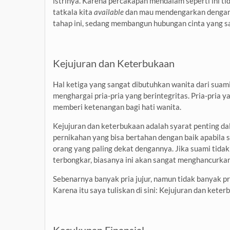
istrinya. Karena percakapan mendalam seperti ini tida
tatkala kita
available
dan mau mendengarkan dengan 
tahap ini, sedang membangun hubungan cinta yang s
Kejujuran dan Keterbukaan
Hal ketiga yang sangat dibutuhkan wanita dari suam
menghargai pria-pria yang berintegritas. Pria-pria 
memberi ketenangan bagi hati wanita.
Kejujuran dan keterbukaan adalah syarat penting da
pernikahan yang bisa bertahan dengan baik apabila
orang yang paling dekat dengannya. Jika suami tidak
terbongkar, biasanya ini akan sangat menghancurkan
Sebenarnya banyak pria jujur, namun tidak banyak pr
Karena itu saya tuliskan di sini: Kejujuran dan kete
Kecukupan Finansial