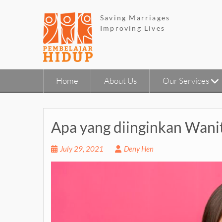
Skip
to
Saving Marriages
content
Improving Lives
Home
About Us
Our Services
Apa yang diinginkan Wani
July 29, 2021
Deny Hen