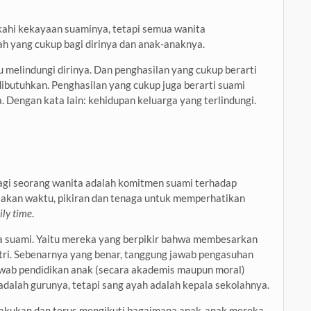
kahi kekayaan suaminya, tetapi semua wanita
yang cukup bagi dirinya dan anak-anaknya.
 melindungi dirinya. Dan penghasilan yang cukup berarti
butuhkan. Penghasilan yang cukup juga berarti suami
 Dengan kata lain: kehidupan keluarga yang terlindungi.
agi seorang wanita adalah komitmen suami terhadap
diakan waktu, pikiran dan tenaga untuk memperhatikan
ily time
.
a suami. Yaitu mereka yang berpikir bahwa membesarkan
tri. Sebenarnya yang benar, tanggung jawab pengasuhan
awab pendidikan anak (secara akademis maupun moral)
 adalah gurunya, tetapi sang ayah adalah kepala sekolahnya.
akukan dan terus mengikuti bagaimana anak-anak mereka