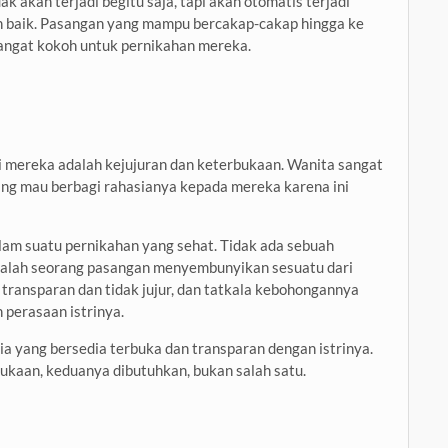
k akan terjadi begitu saja, tapi akan otomatis terjadi
baik. Pasangan yang mampu bercakap-cakap hingga ke
angat kokoh untuk pernikahan mereka.
i mereka adalah kejujuran dan keterbukaan. Wanita sangat
yang mau berbagi rahasianya kepada mereka karena ini
lam suatu pernikahan yang sehat. Tidak ada sebuah
 salah seorang pasangan menyembunyikan sesuatu dari
 transparan dan tidak jujur, dan tatkala kebohongannya
 perasaan istrinya.
ia yang bersedia terbuka dan transparan dengan istrinya.
rbukaan, keduanya dibutuhkan, bukan salah satu.