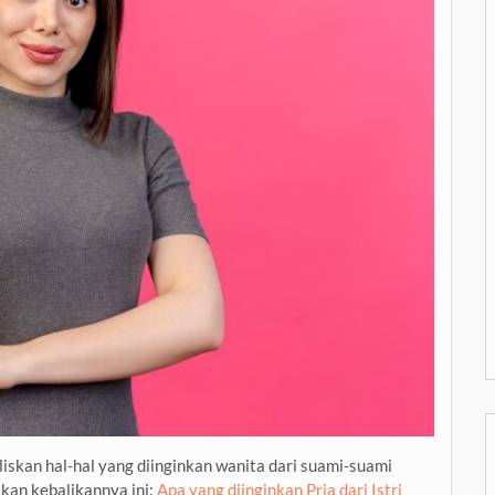
skan hal-hal yang diinginkan wanita dari suami-suami
an kebalikannya ini:
Apa yang diinginkan Pria dari Istri