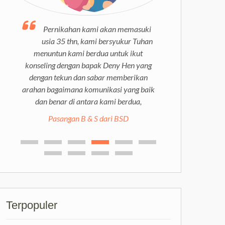
Coach Deny memberikan konseling
Pernikahan kami akan memasuki
usia 35 thn, kami bersyukur Tuhan
yang sangat tepat sasaran. Terima
kasih Coach Deny yang telah membantu
menuntun kami berdua untuk ikut
konseling dengan bapak Deny Hen yang
kami melewati masa-masa sulit ini dan
membekalkan kami skill komunikasi yang
dengan tekun dan sabar memberikan
tepat untuk dapat menjalani pernikahan ini
arahan bagaimana komunikasi yang baik
dan benar di antara kami berdua,
dengan baik ke depannya.
Pasangan anonim di Jakarta
Pasangan B & S dari BSD
Terpopuler
Marriage Coaching & Counseling