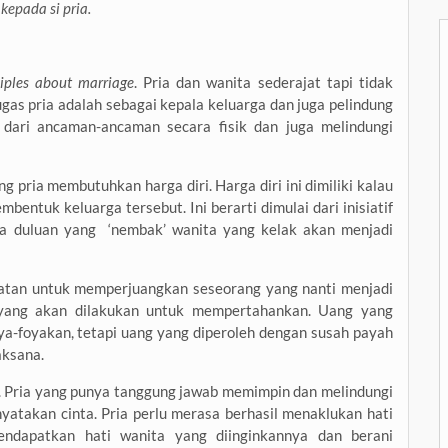
epada si pria.
ciples about marriage
. Pria dan wanita sederajat tapi tidak
gas pria adalah sebagai kepala keluarga dan juga pelindung
i dari ancaman-ancaman secara fisik dan juga melindungi
 pria membutuhkan harga diri. Harga diri ini dimiliki kalau
mbentuk keluarga tersebut. Ini berarti dimulai dari inisiatif
ia duluan yang ‘nembak’ wanita yang kelak akan menjadi
patan untuk memperjuangkan seseorang yang nanti menjadi
hal yang akan dilakukan untuk mempertahankan. Uang yang
a-foyakan, tetapi uang yang diperoleh dengan susah payah
aksana.
i. Pria yang punya tanggung jawab memimpin dan melindungi
yatakan cinta. Pria perlu merasa berhasil menaklukan hati
endapatkan hati wanita yang diinginkannya dan berani