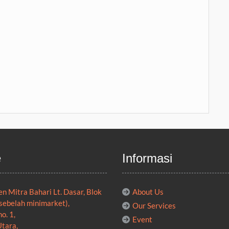
e
Informasi
n Mitra Bahari Lt. Dasar, Blok
About Us
sebelah minimarket),
Our Services
no. 1,
Event
Utara,