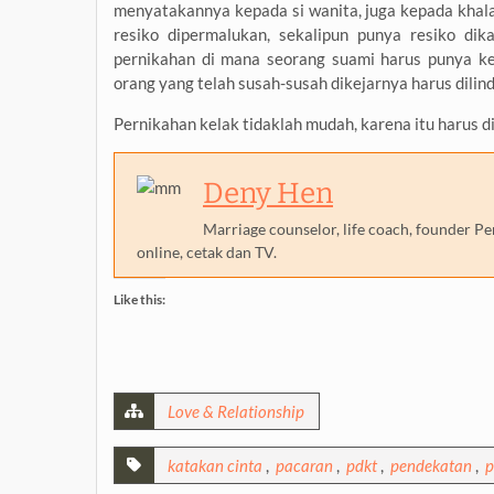
menyatakannya kepada si wanita, juga kepada khala
resiko dipermalukan, sekalipun punya resiko dik
pernikahan di mana seorang suami harus punya ke
orang yang telah susah-susah dikejarnya harus dilind
Pernikahan kelak tidaklah mudah, karena itu harus 
Deny Hen
Marriage counselor, life coach, founder P
online, cetak dan TV.
Like this:
Love & Relationship
katakan cinta
,
pacaran
,
pdkt
,
pendekatan
,
p