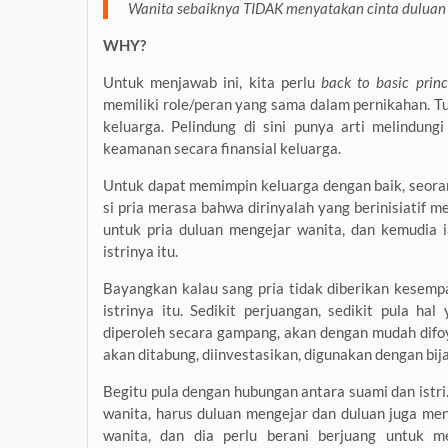
Wanita sebaiknya TIDAK menyatakan cinta duluan k
WHY?
Untuk menjawab ini, kita perlu
back to basic prin
memiliki role/peran yang sama dalam pernikahan. Tu
keluarga. Pelindung di sini punya arti melindung
keamanan secara finansial keluarga.
Untuk dapat memimpin keluarga dengan baik, seorang
si pria merasa bahwa dirinyalah yang berinisiatif me
untuk pria duluan mengejar wanita, dan kemudia 
istrinya itu.
Bayangkan kalau sang pria tidak diberikan kesem
istrinya itu. Sedikit perjuangan, sedikit pula 
diperoleh secara gampang, akan dengan mudah difoy
akan ditabung, diinvestasikan, digunakan dengan bij
Begitu pula dengan hubungan antara suami dan istr
wanita, harus duluan mengejar dan duluan juga men
wanita, dan dia perlu berani berjuang untuk m