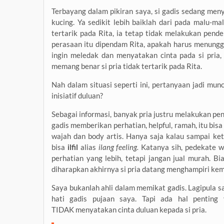
Terbayang dalam pikiran saya, si gadis sedang meny
kucing. Ya sedikit lebih baiklah dari pada malu-ma
tertarik pada Rita, ia tetap tidak melakukan pend
perasaan itu dipendam Rita, apakah harus menungg
ingin meledak dan menyatakan cinta pada si pria, 
memang benar si pria tidak tertarik pada Rita.
Nah dalam situasi seperti ini, pertanyaan jadi mu
inisiatif duluan?
Sebagai informasi, banyak pria justru melakukan pend
gadis memberikan perhatian, helpful, ramah, itu bisa
wajah dan body artis. Hanya saja kalau sampai ke
bisa
ilfil
alias
ilang feeling.
Katanya sih, pedekate 
perhatian yang lebih, tetapi jangan jual murah. B
diharapkan akhirnya si pria datang menghampiri kem
Saya bukanlah ahli dalam memikat gadis. Lagipula s
hati gadis pujaan saya. Tapi ada hal penting 
TIDAK menyatakan cinta duluan kepada si pria.