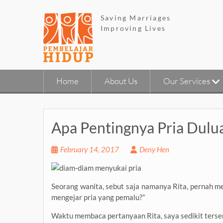
Skip
to
Saving Marriages
content
Improving Lives
Home
About Us
Our Services
Apa Pentingnya Pria Dul
February 14, 2017
Deny Hen
Seorang wanita, sebut saja namanya Rita, pernah m
mengejar pria yang pemalu?”
Waktu membaca pertanyaan Rita, saya sedikit ters