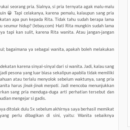
ukai seorang pria. Sialnya, si pria ternyata agak malu-malu
luin 😀 Tapi celakanya, karena pemalu, kalaupun sang pria
ekatan apa pun kepada Rita. Tidak tahu sudah berapa lama
u seumur hidup? (lebay.com) Hati Rita mungkin sudah lama
ya tapi kan sulit, karena Rita wanita. Atau jangan-jangan
ncul; bagaimana ya sebagai wanita, apakah boleh melakukan
ekatan karena sinyal-sinyal dari si wanita. Jadi, kalau sang
 jadi pesona yang luar biasa sekalipun apabila tidak memiliki
tahuan atau terlalu menyolok sebelum waktunya, sang pria
wanita harus
jinak-jinak merpati
. Jadi mencoba menunjukkan
iarkan sang pria menduga-duga arti perhatian tersebut dan
udian mengejar si gadis.
aya ditolak dulu 5x sebelum akhirnya saya berhasil memikat
yang perlu dibagikan di sini, yaitu: Wanita sebaiknya