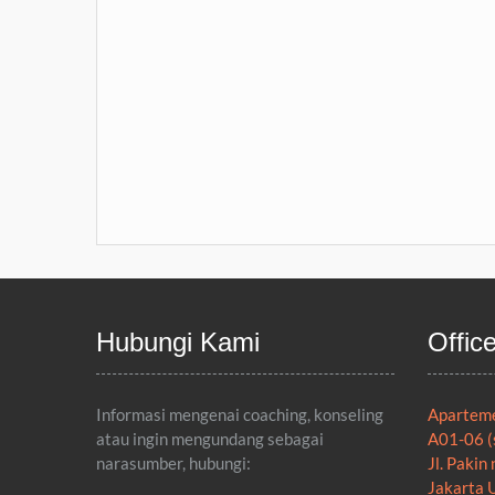
Hubungi Kami
Offic
Informasi mengenai coaching, konseling
Aparteme
atau ingin mengundang sebagai
A01-06 (
narasumber, hubungi:
Jl. Pakin 
Jakarta 