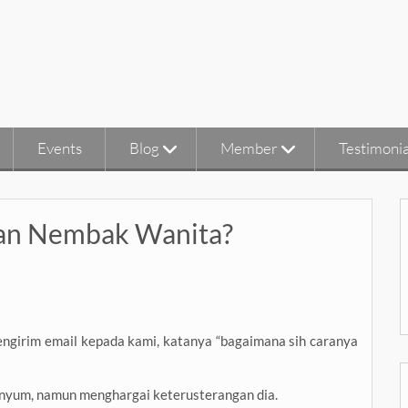
Events
Blog
Member
Testimonia
uan Nembak Wanita?
engirim email kepada kami, katanya “bagaimana sih caranya
enyum, namun menghargai keterusterangan dia.